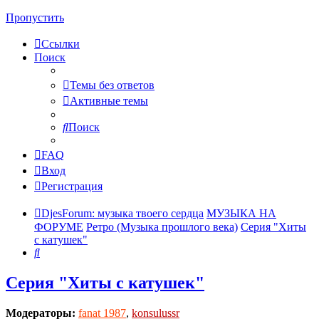
Пропустить
Ссылки
Поиск
Темы без ответов
Активные темы
Поиск
FAQ
Вход
Регистрация
DjesForum: музыка твоего сердца
МУЗЫКА НА
ФОРУМЕ
Ретро (Музыка прошлого века)
Серия "Хиты
с катушек"
Поиск
Серия "Хиты с катушек"
Модераторы:
fanat 1987
,
konsulussr