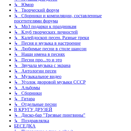
↳ Юмор
↳ Творческий форум
↳ Сборники и компиляции, составленные
посетителями форума
↳ Mp3 подарки к праздникам
↳ Клуб творческих личностей
↳ Калейдоскоп песен. Разные треки
↳ Песня и музыка в настроение
↳ Любимые песни в стиле шансон
↳ Наши имена в песнях
↳ Песни про...то и это
↳ Звучала музыка с экрана
↳ Антологии песен
↳ Музыкальное видео
↳ Уголок дворовой музыки СССР
↳ Альбомы
↳ Сборники
↳ Гитара
↳ Отдельные песни
В КРУГУ ДРУЗЕЙ
↳ Диско-бар "Трезвые пингвины"
↳ Поздравлялка
БЕСЕДКА