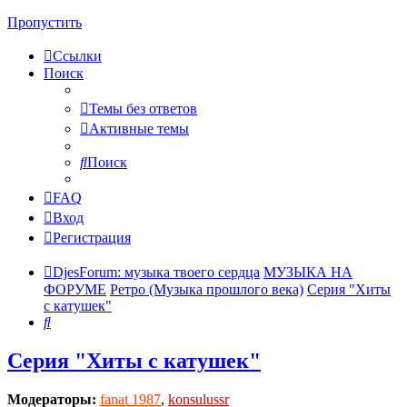
Пропустить
Ссылки
Поиск
Темы без ответов
Активные темы
Поиск
FAQ
Вход
Регистрация
DjesForum: музыка твоего сердца
МУЗЫКА НА
ФОРУМЕ
Ретро (Музыка прошлого века)
Серия "Хиты
с катушек"
Поиск
Серия "Хиты с катушек"
Модераторы:
fanat 1987
,
konsulussr