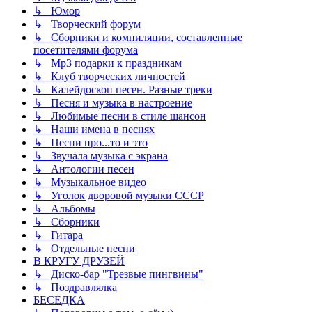
↳ Юмор
↳ Творческий форум
↳ Сборники и компиляции, составленные
посетителями форума
↳ Mp3 подарки к праздникам
↳ Клуб творческих личностей
↳ Калейдоскоп песен. Разные треки
↳ Песня и музыка в настроение
↳ Любимые песни в стиле шансон
↳ Наши имена в песнях
↳ Песни про...то и это
↳ Звучала музыка с экрана
↳ Антологии песен
↳ Музыкальное видео
↳ Уголок дворовой музыки СССР
↳ Альбомы
↳ Сборники
↳ Гитара
↳ Отдельные песни
В КРУГУ ДРУЗЕЙ
↳ Диско-бар "Трезвые пингвины"
↳ Поздравлялка
БЕСЕДКА