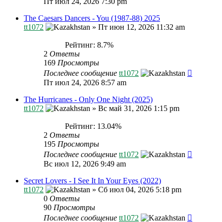
Пт июл 24, 2026 7:30 pm
The Caesars Dancers - You (1987-88) 2025
tt1072
»
Пт июн 12, 2026 11:32 am
Рейтинг: 8.7%
2
Ответы
169
Просмотры
Последнее сообщение
tt1072
Пт июл 24, 2026 8:57 am
The Hurricanes - Only One Night (2025)
tt1072
»
Вс май 31, 2026 1:15 pm
Рейтинг: 13.04%
2
Ответы
195
Просмотры
Последнее сообщение
tt1072
Вс июл 12, 2026 9:49 am
Secret Lovers - I See It In Your Eyes (2022)
tt1072
»
Сб июл 04, 2026 5:18 pm
0
Ответы
90
Просмотры
Последнее сообщение
tt1072