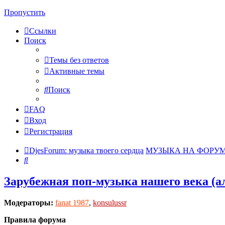
Пропустить
Ссылки
Поиск
Темы без ответов
Активные темы
Поиск
FAQ
Вход
Регистрация
DjesForum: музыка твоего сердца
МУЗЫКА НА ФОРУ
Поиск
Зарубежная поп-музыка нашего века (
Модераторы:
fanat 1987
,
konsulussr
Правила форума