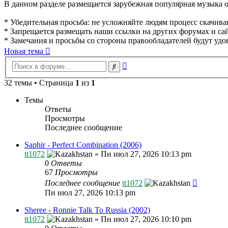
В данном разделе размещается зарубежная популярная музыка от
* Убедительная просьба: не усложняйте людям процесс скачивани
* Запрещается размещать наши ссылки на других форумах и сай
* Замечания и просьбы со стороны правообладателей будут удо
Новая тема
Расширенный
Поиск
поиск
32 темы • Страница
1
из
1
Темы
Ответы
Просмотры
Последнее сообщение
Saphir - Perfect Combination (2006)
tt1072
»
Пн июл 27, 2026 10:13 pm
0
Ответы
67
Просмотры
Последнее сообщение
tt1072
Пн июл 27, 2026 10:13 pm
Sheree - Ronnie Talk To Russia (2002)
tt1072
»
Пн июл 27, 2026 10:10 pm