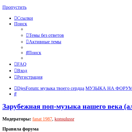
Пропустить
Ссылки
Поиск
Темы без ответов
Активные темы
Поиск
FAQ
Вход
Регистрация
DjesForum: музыка твоего сердца
МУЗЫКА НА ФОРУ
Поиск
Зарубежная поп-музыка нашего века (
Модераторы:
fanat 1987
,
konsulussr
Правила форума