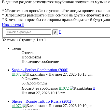
В данном разделе размещается зарубежная популярная музыка от
* Убедительная просьба: не усложняйте людям процесс скачивани
* Запрещается размещать наши ссылки на других форумах и сай
* Замечания и просьбы со стороны правообладателей будут удо
Новая тема
Расширенный
Поиск
поиск
32 темы • Страница
1
из
1
Темы
Ответы
Просмотры
Последнее сообщение
Saphir - Perfect Combination (2006)
tt1072
»
Пн июл 27, 2026 10:13 pm
0
Ответы
68
Просмотры
Последнее сообщение
tt1072
Пн июл 27, 2026 10:13 pm
Sheree - Ronnie Talk To Russia (2002)
tt1072
»
Пн июл 27, 2026 10:10 pm