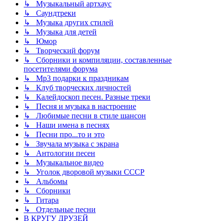
↳ Музыкальный артхаус
↳ Саундтреки
↳ Музыка других стилей
↳ Музыка для детей
↳ Юмор
↳ Творческий форум
↳ Сборники и компиляции, составленные
посетителями форума
↳ Mp3 подарки к праздникам
↳ Клуб творческих личностей
↳ Калейдоскоп песен. Разные треки
↳ Песня и музыка в настроение
↳ Любимые песни в стиле шансон
↳ Наши имена в песнях
↳ Песни про...то и это
↳ Звучала музыка с экрана
↳ Антологии песен
↳ Музыкальное видео
↳ Уголок дворовой музыки СССР
↳ Альбомы
↳ Сборники
↳ Гитара
↳ Отдельные песни
В КРУГУ ДРУЗЕЙ