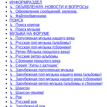
ИНФОРМРАЗДЕЛ
↳ ОБЪЯВЛЕНИЯ, НОВОСТИ И ВОПРОСЫ
↳ Оформление сообщений, релизов.
↳ Файлообменники
ПОИСК
↳ Поиск клипов
↳ Поиск музыки
МУЗЫКА НА ФОРУМЕ
↳ Популярная музыка нашего века
↳ Русская поп-музыка (альбомы)
↳ Русская поп-музыка (сборники)
↳ Ретро (Музыка прошлого века)
↳ Русские ретро-альбомы
↳ Сборники прошлого века
↳ Серия "Хиты с катушек"
↳ Зарубежная популярная музыка
↳ Зарубежная поп-музыка нашего века (альбомы)
↳ Зарубежная поп-музыка нашего века (сборники)
↳ Зарубежная ретро-музыка (альбомы и сборники)
↳ Шансон
↳ Шансон-людям!
↳ Рок
↳ Русский рок
↳ Зарубежный рок