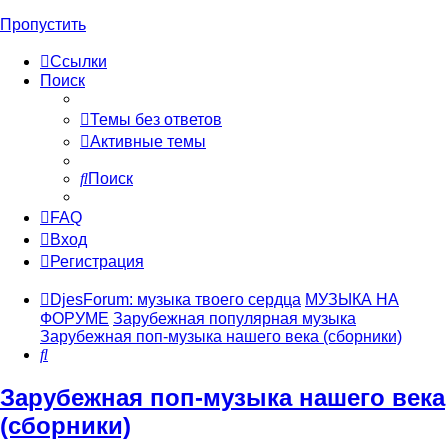
Пропустить
Ссылки
Поиск
Темы без ответов
Активные темы
Поиск
FAQ
Вход
Регистрация
DjesForum: музыка твоего сердца
МУЗЫКА НА
ФОРУМЕ
Зарубежная популярная музыка
Зарубежная поп-музыка нашего века (сборники)
Поиск
Зарубежная поп-музыка нашего века
(сборники)