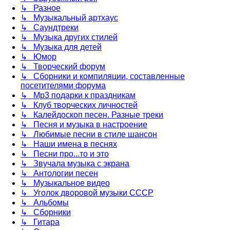
↳ Разное
↳ Музыкальный артхаус
↳ Саундтреки
↳ Музыка других стилей
↳ Музыка для детей
↳ Юмор
↳ Творческий форум
↳ Сборники и компиляции, составленные
посетителями форума
↳ Mp3 подарки к праздникам
↳ Клуб творческих личностей
↳ Калейдоскоп песен. Разные треки
↳ Песня и музыка в настроение
↳ Любимые песни в стиле шансон
↳ Наши имена в песнях
↳ Песни про...то и это
↳ Звучала музыка с экрана
↳ Антологии песен
↳ Музыкальное видео
↳ Уголок дворовой музыки СССР
↳ Альбомы
↳ Сборники
↳ Гитара