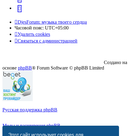
Telegram
DjesForum: музыка твоего сердца
Часовой пояс:
UTC+05:00
Удалить cookies
Связаться с администрацией
Создано на
основе
phpBB
® Forum Software © phpBB Limited
Русская поддержка phpBB
Моды и расширения phpBB
Этот сайт использует cookies для
Конфиденциальность
|
Правила