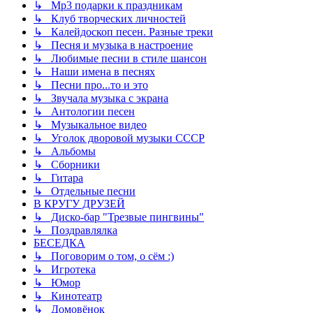
↳ Mp3 подарки к праздникам
↳ Клуб творческих личностей
↳ Калейдоскоп песен. Разные треки
↳ Песня и музыка в настроение
↳ Любимые песни в стиле шансон
↳ Наши имена в песнях
↳ Песни про...то и это
↳ Звучала музыка с экрана
↳ Антологии песен
↳ Музыкальное видео
↳ Уголок дворовой музыки СССР
↳ Альбомы
↳ Сборники
↳ Гитара
↳ Отдельные песни
В КРУГУ ДРУЗЕЙ
↳ Диско-бар "Трезвые пингвины"
↳ Поздравлялка
БЕСЕДКА
↳ Поговорим о том, о сём :)
↳ Игротека
↳ Юмор
↳ Кинотеатр
↳ Домовёнок