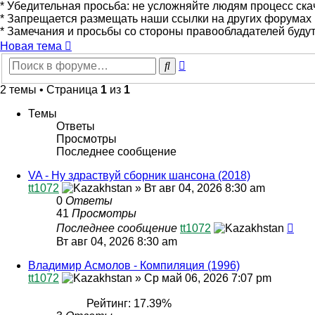
* Убедительная просьба: не усложняйте людям процесс скач
* Запрещается размещать наши ссылки на других форумах 
* Замечания и просьбы со стороны правообладателей буду
Новая тема
Расширенный
Поиск
поиск
2 темы • Страница
1
из
1
Темы
Ответы
Просмотры
Последнее сообщение
VA - Ну здраствуй сборник шансона (2018)
tt1072
»
Вт авг 04, 2026 8:30 am
0
Ответы
41
Просмотры
Последнее сообщение
tt1072
Вт авг 04, 2026 8:30 am
Владимир Асмолов - Компиляция (1996)
tt1072
»
Ср май 06, 2026 7:07 pm
Рейтинг: 17.39%