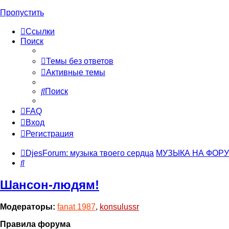
Пропустить
Ссылки
Поиск
Темы без ответов
Активные темы
Поиск
FAQ
Вход
Регистрация
DjesForum: музыка твоего сердца
МУЗЫКА НА ФОР
Поиск
Шансон-людям!
Модераторы:
fanat 1987
,
konsulussr
Правила форума