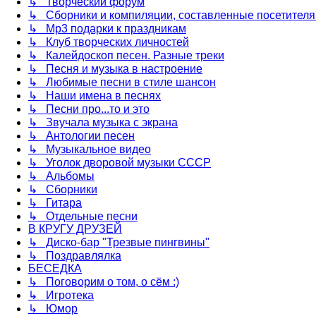
↳ Творческий форум
↳ Сборники и компиляции, составленные посетител
↳ Mp3 подарки к праздникам
↳ Клуб творческих личностей
↳ Калейдоскоп песен. Разные треки
↳ Песня и музыка в настроение
↳ Любимые песни в стиле шансон
↳ Наши имена в песнях
↳ Песни про...то и это
↳ Звучала музыка с экрана
↳ Антологии песен
↳ Музыкальное видео
↳ Уголок дворовой музыки СССР
↳ Альбомы
↳ Сборники
↳ Гитара
↳ Отдельные песни
В КРУГУ ДРУЗЕЙ
↳ Диско-бар "Трезвые пингвины"
↳ Поздравлялка
БЕСЕДКА
↳ Поговорим о том, о сём :)
↳ Игротека
↳ Юмор