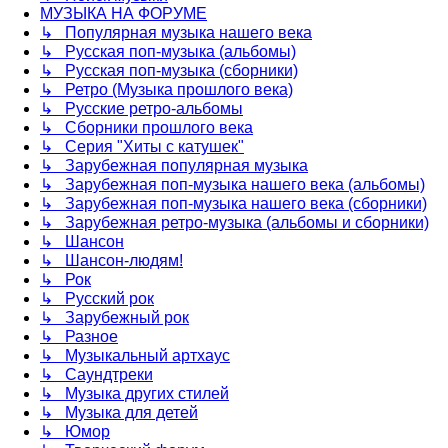
МУЗЫКА НА ФОРУМЕ
↳ Популярная музыка нашего века
↳ Русская поп-музыка (альбомы)
↳ Русская поп-музыка (сборники)
↳ Ретро (Музыка прошлого века)
↳ Русские ретро-альбомы
↳ Сборники прошлого века
↳ Серия "Хиты с катушек"
↳ Зарубежная популярная музыка
↳ Зарубежная поп-музыка нашего века (альбомы)
↳ Зарубежная поп-музыка нашего века (сборники)
↳ Зарубежная ретро-музыка (альбомы и сборники)
↳ Шансон
↳ Шансон-людям!
↳ Рок
↳ Русский рок
↳ Зарубежный рок
↳ Разное
↳ Музыкальный артхаус
↳ Саундтреки
↳ Музыка других стилей
↳ Музыка для детей
↳ Юмор