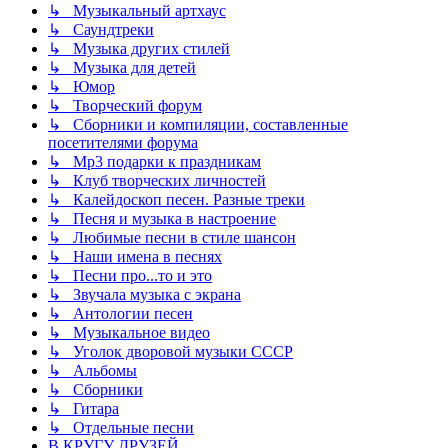
↳ Музыкальный артхаус
↳ Саундтреки
↳ Музыка других стилей
↳ Музыка для детей
↳ Юмор
↳ Творческий форум
↳ Сборники и компиляции, составленные
посетителями форума
↳ Mp3 подарки к праздникам
↳ Клуб творческих личностей
↳ Калейдоскоп песен. Разные треки
↳ Песня и музыка в настроение
↳ Любимые песни в стиле шансон
↳ Наши имена в песнях
↳ Песни про...то и это
↳ Звучала музыка с экрана
↳ Антологии песен
↳ Музыкальное видео
↳ Уголок дворовой музыки СССР
↳ Альбомы
↳ Сборники
↳ Гитара
↳ Отдельные песни
В КРУГУ ДРУЗЕЙ