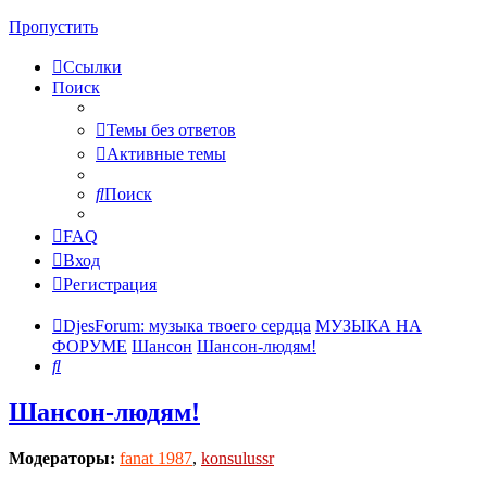
Пропустить
Ссылки
Поиск
Темы без ответов
Активные темы
Поиск
FAQ
Вход
Регистрация
DjesForum: музыка твоего сердца
МУЗЫКА НА
ФОРУМЕ
Шансон
Шансон-людям!
Поиск
Шансон-людям!
Модераторы:
fanat 1987
,
konsulussr