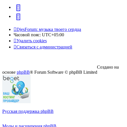
vk
Telegram
DjesForum: музыка твоего сердца
Часовой пояс:
UTC+05:00
Удалить cookies
Связаться с администрацией
Создано на
основе
phpBB
® Forum Software © phpBB Limited
Русская поддержка phpBB
Моды и расширения phpBB