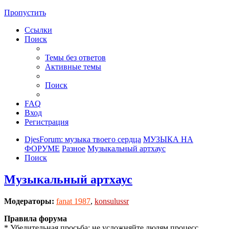
Пропустить
Ссылки
Поиск
Темы без ответов
Активные темы
Поиск
FAQ
Вход
Регистрация
DjesForum: музыка твоего сердца
МУЗЫКА НА
ФОРУМЕ
Разное
Музыкальный артхаус
Поиск
Музыкальный артхаус
Модераторы:
fanat 1987
,
konsulussr
Правила форума
* Убедительная просьба: не усложняйте людям процесс