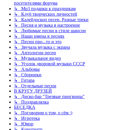
посетителями форума
↳ Mp3 подарки к праздникам
↳ Клуб творческих личностей
↳ Калейдоскоп песен. Разные треки
↳ Песня и музыка в настроение
↳ Любимые песни в стиле шансон
↳ Наши имена в песнях
↳ Песни про...то и это
↳ Звучала музыка с экрана
↳ Антологии песен
↳ Музыкальное видео
↳ Уголок дворовой музыки СССР
↳ Альбомы
↳ Сборники
↳ Гитара
↳ Отдельные песни
В КРУГУ ДРУЗЕЙ
↳ Диско-бар "Трезвые пингвины"
↳ Поздравлялка
БЕСЕДКА
↳ Поговорим о том, о сём :)
↳ Игротека
↳ Юмор
↳ Кинотеатр