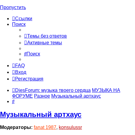
Пропустить
Ссылки
Поиск
Темы без ответов
Активные темы
Поиск
FAQ
Вход
Регистрация
DjesForum: музыка твоего сердца
МУЗЫКА НА
ФОРУМЕ
Разное
Музыкальный артхаус
Поиск
Музыкальный артхаус
Модераторы:
fanat 1987
,
konsulussr