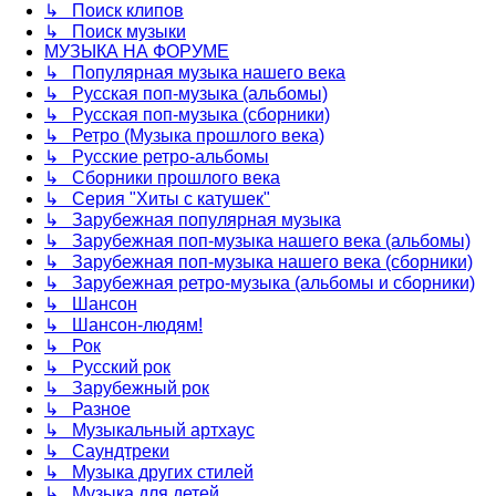
↳ Поиск клипов
↳ Поиск музыки
МУЗЫКА НА ФОРУМЕ
↳ Популярная музыка нашего века
↳ Русская поп-музыка (альбомы)
↳ Русская поп-музыка (сборники)
↳ Ретро (Музыка прошлого века)
↳ Русские ретро-альбомы
↳ Сборники прошлого века
↳ Серия "Хиты с катушек"
↳ Зарубежная популярная музыка
↳ Зарубежная поп-музыка нашего века (альбомы)
↳ Зарубежная поп-музыка нашего века (сборники)
↳ Зарубежная ретро-музыка (альбомы и сборники)
↳ Шансон
↳ Шансон-людям!
↳ Рок
↳ Русский рок
↳ Зарубежный рок
↳ Разное
↳ Музыкальный артхаус
↳ Саундтреки
↳ Музыка других стилей
↳ Музыка для детей