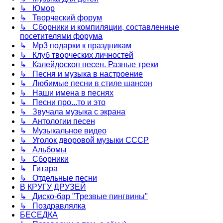
↳ Юмор
↳ Творческий форум
↳ Сборники и компиляции, составленные
посетителями форума
↳ Mp3 подарки к праздникам
↳ Клуб творческих личностей
↳ Калейдоскоп песен. Разные треки
↳ Песня и музыка в настроение
↳ Любимые песни в стиле шансон
↳ Наши имена в песнях
↳ Песни про...то и это
↳ Звучала музыка с экрана
↳ Антологии песен
↳ Музыкальное видео
↳ Уголок дворовой музыки СССР
↳ Альбомы
↳ Сборники
↳ Гитара
↳ Отдельные песни
В КРУГУ ДРУЗЕЙ
↳ Диско-бар "Трезвые пингвины"
↳ Поздравлялка
БЕСЕДКА