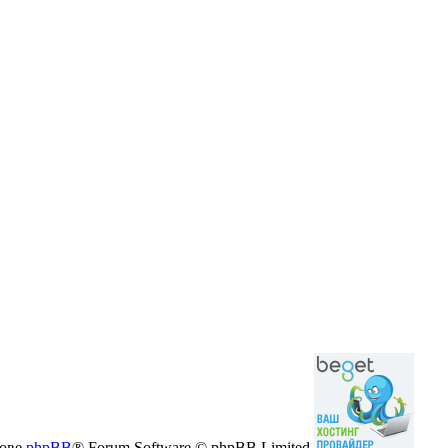
нове
phpBB
® Forum Software © phpBB Limited