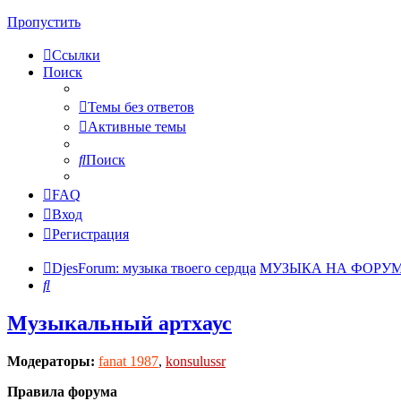
Пропустить
Ссылки
Поиск
Темы без ответов
Активные темы
Поиск
FAQ
Вход
Регистрация
DjesForum: музыка твоего сердца
МУЗЫКА НА ФОРУ
Поиск
Музыкальный артхаус
Модераторы:
fanat 1987
,
konsulussr
Правила форума