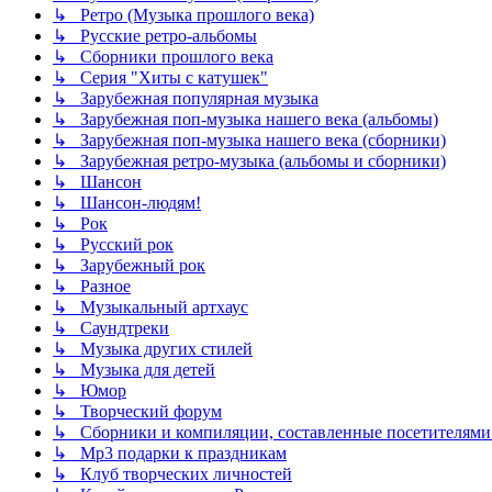
↳ Ретро (Музыка прошлого века)
↳ Русские ретро-альбомы
↳ Сборники прошлого века
↳ Серия "Хиты с катушек"
↳ Зарубежная популярная музыка
↳ Зарубежная поп-музыка нашего века (альбомы)
↳ Зарубежная поп-музыка нашего века (сборники)
↳ Зарубежная ретро-музыка (альбомы и сборники)
↳ Шансон
↳ Шансон-людям!
↳ Рок
↳ Русский рок
↳ Зарубежный рок
↳ Разное
↳ Музыкальный артхаус
↳ Саундтреки
↳ Музыка других стилей
↳ Музыка для детей
↳ Юмор
↳ Творческий форум
↳ Сборники и компиляции, составленные посетителями
↳ Mp3 подарки к праздникам
↳ Клуб творческих личностей