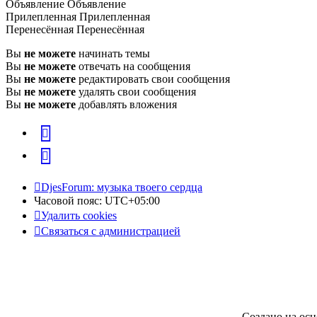
Объявление
Объявление
Прилепленная
Прилепленная
Перенесённая
Перенесённая
Вы
не можете
начинать темы
Вы
не можете
отвечать на сообщения
Вы
не можете
редактировать свои сообщения
Вы
не можете
удалять свои сообщения
Вы
не можете
добавлять вложения
vk
Telegram
DjesForum: музыка твоего сердца
Часовой пояс:
UTC+05:00
Удалить cookies
Связаться с администрацией
Создано на ос