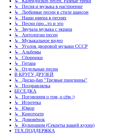
↳ Калейдоскоп песен. Разные треки
↳ Песня и музыка в настроение
↳ Любимые песни в стиле шансон
↳ Наши имена в песнях
↳ Песни про...то и это
↳ Звучала музыка с экрана
↳ Антологии песен
↳ Музыкальное видео
↳ Уголок дворовой музыки СССР
↳ Альбомы
↳ Сборники
↳ Гитара
↳ Отдельные песни
В КРУГУ ДРУЗЕЙ
↳ Диско-бар "Трезвые пингвины"
↳ Поздравлялка
БЕСЕДКА
↳ Поговорим о том, о сём :)
↳ Игротека
↳ Юмор
↳ Кинотеатр
↳ Домовёнок
↳ Кулинарим (Секреты вашей кухни)
ТЕХ.ПОДДЕРЖКА