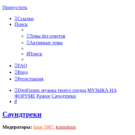
Пропустить
Ссылки
Поиск
Темы без ответов
Активные темы
Поиск
FAQ
Вход
Регистрация
DjesForum: музыка твоего сердца
МУЗЫКА НА
ФОРУМЕ
Разное
Саундтреки
Поиск
Саундтреки
Модераторы:
fanat 1987
,
konsulussr