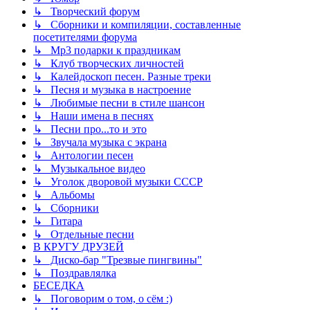
↳ Творческий форум
↳ Сборники и компиляции, составленные
посетителями форума
↳ Mp3 подарки к праздникам
↳ Клуб творческих личностей
↳ Калейдоскоп песен. Разные треки
↳ Песня и музыка в настроение
↳ Любимые песни в стиле шансон
↳ Наши имена в песнях
↳ Песни про...то и это
↳ Звучала музыка с экрана
↳ Антологии песен
↳ Музыкальное видео
↳ Уголок дворовой музыки СССР
↳ Альбомы
↳ Сборники
↳ Гитара
↳ Отдельные песни
В КРУГУ ДРУЗЕЙ
↳ Диско-бар "Трезвые пингвины"
↳ Поздравлялка
БЕСЕДКА
↳ Поговорим о том, о сём :)