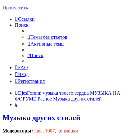
Пропустить
Ссылки
Поиск
Темы без ответов
Активные темы
Поиск
FAQ
Вход
Регистрация
DjesForum: музыка твоего сердца
МУЗЫКА НА
ФОРУМЕ
Разное
Музыка других стилей
Поиск
Музыка других стилей
Модераторы:
fanat 1987
,
konsulussr