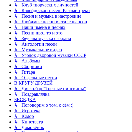
↳ Клуб творческих личностей
↳ Калейдоскоп песен. Разные треки
↳ Песня и музыка в настроение
↳ Любимые песни в стиле шансон
↳ Наши имена в песнях
↳ Песни про...то и это
↳ Звучала музыка с экрана
↳ Антологии песен
↳ Музыкальное видео
↳ Уголок дворовой музыки СССР
↳ Альбомы
↳ Сборники
↳ Гитара
↳ Отдельные песни
В КРУГУ ДРУЗЕЙ
↳ Диско-бар "Трезвые пингвины"
↳ Поздравлялка
БЕСЕДКА
↳ Поговорим о том, о сём :)
↳ Игротека
↳ Юмор
↳ Кинотеатр
↳ Домовёнок