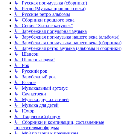
↳ Русская поп-музыка (сборники)
↳ Ретро (Музыка прошлого века)
↳ Русские ретро-альбомы
↳ Сборники прошлого века
↳ Серия "Хиты с катушек"
↳ Зарубежная популярная музыка
↳ Зарубежная поп-музыка нашего века (альбомы)
↳ Зарубежная поп-музыка нашего века (сборники)
↳ Зарубежная ретро-музыка (альбомы и сборники)
↳ Шансон
↳ Шансон-людям!
↳ Рок
↳ Русский рок
↳ Зарубежный рок
↳ Разное
↳ Музыкальный артхаус
↳ Саундтреки
↳ Музыка других стилей
↳ Музыка для детей
↳ Юмор
↳ Творческий форум
↳ Сборники и компиляции, составленные
посетителями форума
↳ Mp3 подарки к праздникам