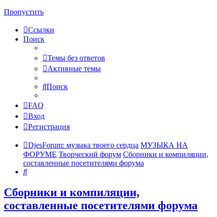
Пропустить
Ссылки
Поиск
Темы без ответов
Активные темы
Поиск
FAQ
Вход
Регистрация
DjesForum: музыка твоего сердца
МУЗЫКА НА
ФОРУМЕ
Творческий форум
Сборники и компиляции,
составленные посетителями форума
Поиск
Сборники и компиляции,
составленные посетителями форума