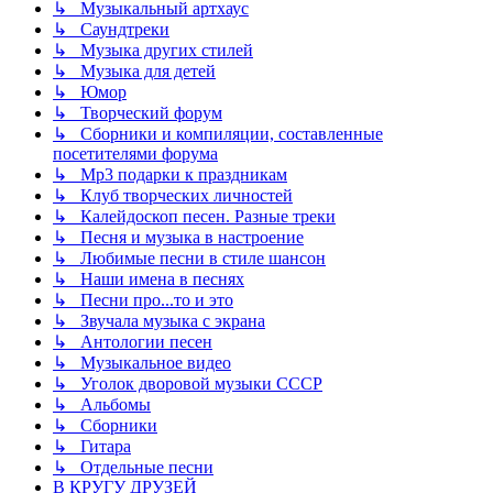
↳ Музыкальный артхаус
↳ Саундтреки
↳ Музыка других стилей
↳ Музыка для детей
↳ Юмор
↳ Творческий форум
↳ Сборники и компиляции, составленные
посетителями форума
↳ Mp3 подарки к праздникам
↳ Клуб творческих личностей
↳ Калейдоскоп песен. Разные треки
↳ Песня и музыка в настроение
↳ Любимые песни в стиле шансон
↳ Наши имена в песнях
↳ Песни про...то и это
↳ Звучала музыка с экрана
↳ Антологии песен
↳ Музыкальное видео
↳ Уголок дворовой музыки СССР
↳ Альбомы
↳ Сборники
↳ Гитара
↳ Отдельные песни
В КРУГУ ДРУЗЕЙ