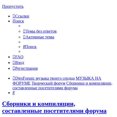
Пропустить
Ссылки
Поиск
Темы без ответов
Активные темы
Поиск
FAQ
Вход
Регистрация
DjesForum: музыка твоего сердца
МУЗЫКА НА
ФОРУМЕ
Творческий форум
Сборники и компиляции,
составленные посетителями форума
Поиск
Сборники и компиляции,
составленные посетителями форума