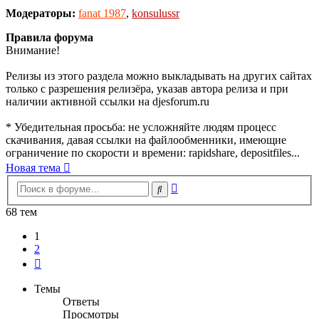
Модераторы:
fanat 1987
,
konsulussr
Правила форума
Внимание!
Релизы из этого раздела можно выкладывать на других сайтах
только с разрешения релизёра, указав автора релиза и при
наличии активной ссылки на djesforum.ru
* Убедительная просьба: не усложняйте людям процесс
скачивания, давая ссылки на файлообменники, имеющие
ограничение по скорости и времени: rapidshare, depositfiles...
Новая тема
Расширенный
Поиск
поиск
68 тем
1
2
След.
Темы
Ответы
Просмотры