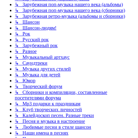
↳ Зарубежная поп-музыка нашего века (альбомы)
↳ Зарубежная поп-музыка нашего века (сборники)
↳ Зарубежная ретро-музыка (альбомы и сборники)
↳ Шансон
↳ Шансон-людям!
↳ Рок
↳ Русский рок
↳ Зарубежный рок
↳ Разное
↳ Музыкальный артхаус
↳ Саундтреки
↳ Музыка других стилей
↳ Музыка для детей
↳ Юмор
↳ Творческий форум
↳ Сборники и компиляции, составленные
посетителями форума
↳ Mp3 подарки к праздникам
↳ Клуб творческих личностей
↳ Калейдоскоп песен. Разные треки
↳ Песня и музыка в настроение
↳ Любимые песни в стиле шансон
↳ Наши имена в песнях