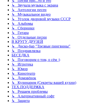
↳ Песни про...то и это
↳ Звучала музыка с экрана
↳ Антологии песен
↳ Музыкальное видео
↳ Уголок дворовой музыки СССР
↳ Альбомы
↳ Сборники
↳ Гитара
↳ Отдельные песни
В КРУГУ ДРУЗЕЙ
↳ Диско-бар "Трезвые пингвины"
↳ Поздравлялка
БЕСЕДКА
↳ Поговорим о том, о сём :)
↳ Игротека
↳ Юмор
↳ Кинотеатр
↳ Домовёнок
↳ Кулинарим (Секреты вашей кухни)
ТЕХ.ПОДДЕРЖКА
↳ Решаем проблемы
↳ Альтернативный софт
↳ Защита