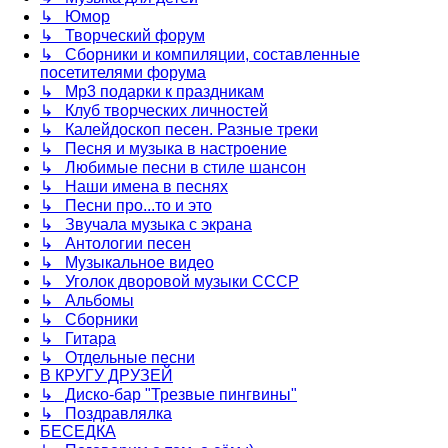
↳ Юмор
↳ Творческий форум
↳ Сборники и компиляции, составленные
посетителями форума
↳ Mp3 подарки к праздникам
↳ Клуб творческих личностей
↳ Калейдоскоп песен. Разные треки
↳ Песня и музыка в настроение
↳ Любимые песни в стиле шансон
↳ Наши имена в песнях
↳ Песни про...то и это
↳ Звучала музыка с экрана
↳ Антологии песен
↳ Музыкальное видео
↳ Уголок дворовой музыки СССР
↳ Альбомы
↳ Сборники
↳ Гитара
↳ Отдельные песни
В КРУГУ ДРУЗЕЙ
↳ Диско-бар "Трезвые пингвины"
↳ Поздравлялка
БЕСЕДКА