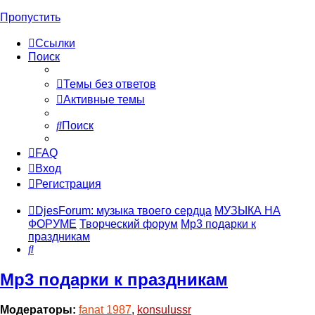
Пропустить
Ссылки
Поиск
Темы без ответов
Активные темы
Поиск
FAQ
Вход
Регистрация
DjesForum: музыка твоего сердца
МУЗЫКА НА
ФОРУМЕ
Творческий форум
Mp3 подарки к
праздникам
Поиск
Mp3 подарки к праздникам
Модераторы:
fanat 1987
,
konsulussr