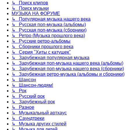
↳ Поиск клипов
↳ Поиск музыки
МУЗЫКА НА ФОРУМЕ
↳ Популярная музыка нашего века
↳ Русская поп-музыка (альбомы)
↳ Русская поп-музыка (сборники)
↳ Ретро (Музыка прошлого века)
↳ Русские ретро-альбомы
↳ Сборники прошлого века
↳ Серия "Хиты с катушек"
↳ Зарубежная популярная музыка
↳ Зарубежная поп-музыка нашего века (альбомы)
↳ Зарубежная поп-музыка нашего века (сборники)
↳ Зарубежная ретро-музыка (альбомы и сборники)
↳ Шансон
↳ Шансон-людям!
↳ Рок
↳ Русский рок
↳ Зарубежный рок
↳ Разное
↳ Музыкальный артхаус
↳ Саундтреки
↳ Музыка других стилей
↳ Музыка для детей