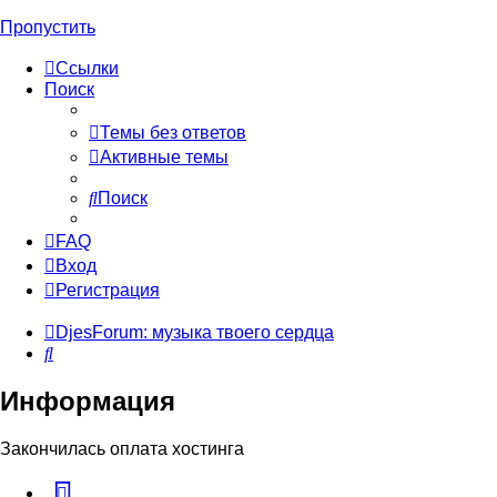
Пропустить
Ссылки
Поиск
Темы без ответов
Активные темы
Поиск
FAQ
Вход
Регистрация
DjesForum: музыка твоего сердца
Поиск
Информация
Закончилась оплата хостинга
vk