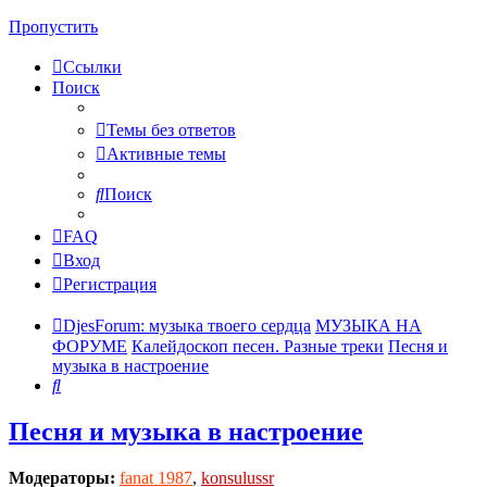
Пропустить
Ссылки
Поиск
Темы без ответов
Активные темы
Поиск
FAQ
Вход
Регистрация
DjesForum: музыка твоего сердца
МУЗЫКА НА
ФОРУМЕ
Калейдоскоп песен. Разные треки
Песня и
музыка в настроение
Поиск
Песня и музыка в настроение
Модераторы:
fanat 1987
,
konsulussr