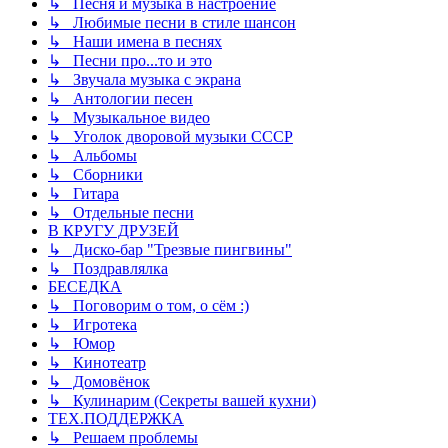
↳ Песня и музыка в настроение
↳ Любимые песни в стиле шансон
↳ Наши имена в песнях
↳ Песни про...то и это
↳ Звучала музыка с экрана
↳ Антологии песен
↳ Музыкальное видео
↳ Уголок дворовой музыки СССР
↳ Альбомы
↳ Сборники
↳ Гитара
↳ Отдельные песни
В КРУГУ ДРУЗЕЙ
↳ Диско-бар "Трезвые пингвины"
↳ Поздравлялка
БЕСЕДКА
↳ Поговорим о том, о сём :)
↳ Игротека
↳ Юмор
↳ Кинотеатр
↳ Домовёнок
↳ Кулинарим (Секреты вашей кухни)
ТЕХ.ПОДДЕРЖКА
↳ Решаем проблемы