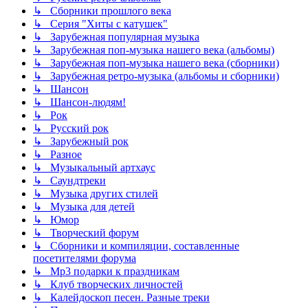
↳ Сборники прошлого века
↳ Серия "Хиты с катушек"
↳ Зарубежная популярная музыка
↳ Зарубежная поп-музыка нашего века (альбомы)
↳ Зарубежная поп-музыка нашего века (сборники)
↳ Зарубежная ретро-музыка (альбомы и сборники)
↳ Шансон
↳ Шансон-людям!
↳ Рок
↳ Русский рок
↳ Зарубежный рок
↳ Разное
↳ Музыкальный артхаус
↳ Саундтреки
↳ Музыка других стилей
↳ Музыка для детей
↳ Юмор
↳ Творческий форум
↳ Сборники и компиляции, составленные
посетителями форума
↳ Mp3 подарки к праздникам
↳ Клуб творческих личностей
↳ Калейдоскоп песен. Разные треки