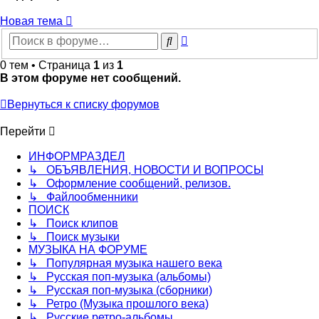
Новая тема
Расширенный
Поиск
поиск
0 тем • Страница
1
из
1
В этом форуме нет сообщений.
Вернуться к списку форумов
Перейти
ИНФОРМРАЗДЕЛ
↳ ОБЪЯВЛЕНИЯ, НОВОСТИ И ВОПРОСЫ
↳ Оформление сообщений, релизов.
↳ Файлообменники
ПОИСК
↳ Поиск клипов
↳ Поиск музыки
МУЗЫКА НА ФОРУМЕ
↳ Популярная музыка нашего века
↳ Русская поп-музыка (альбомы)
↳ Русская поп-музыка (сборники)
↳ Ретро (Музыка прошлого века)
↳ Русские ретро-альбомы