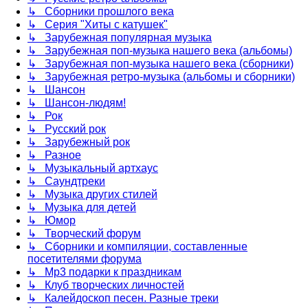
↳ Сборники прошлого века
↳ Серия "Хиты с катушек"
↳ Зарубежная популярная музыка
↳ Зарубежная поп-музыка нашего века (альбомы)
↳ Зарубежная поп-музыка нашего века (сборники)
↳ Зарубежная ретро-музыка (альбомы и сборники)
↳ Шансон
↳ Шансон-людям!
↳ Рок
↳ Русский рок
↳ Зарубежный рок
↳ Разное
↳ Музыкальный артхаус
↳ Саундтреки
↳ Музыка других стилей
↳ Музыка для детей
↳ Юмор
↳ Творческий форум
↳ Сборники и компиляции, составленные
посетителями форума
↳ Mp3 подарки к праздникам
↳ Клуб творческих личностей
↳ Калейдоскоп песен. Разные треки