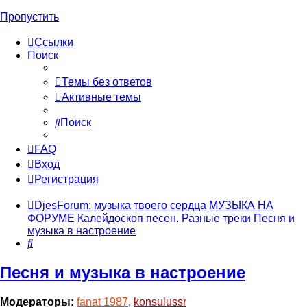
Пропустить
Ссылки
Поиск
Темы без ответов
Активные темы
Поиск
FAQ
Вход
Регистрация
DjesForum: музыка твоего сердца
МУЗЫКА НА
ФОРУМЕ
Калейдоскоп песен. Разные треки
Песня и
музыка в настроение
Поиск
Песня и музыка в настроение
Модераторы:
fanat 1987
,
konsulussr