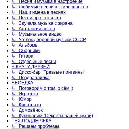
↳ Песня и музыка в настроение
↳ Любимые песни в стиле шансон
↳ Наши имена в песнях
↳ Песни про...то и это
↳ Звучала музыка с экрана
↳ Антологии песен
↳ Музыкальное видео
↳ Уголок дворовой музыки СССР
↳ Альбомы
↳ Сборники
↳ Гитара
↳ Отдельные песни
В КРУГУ ДРУЗЕЙ
↳ Диско-бар "Трезвые пингвины"
↳ Поздравлялка
БЕСЕДКА
↳ Поговорим о том, о сём :)
↳ Игротека
↳ Юмор
↳ Кинотеатр
↳ Домовёнок
↳ Кулинарим (Секреты вашей кухни)
ТЕХ.ПОДДЕРЖКА
↳ Решаем проблемы