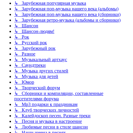
↳ Зарубежная популярная музыка
↳ Зарубежная поп-музыка нашего века (альбомы)
↳ Зарубежная поп-музыка нашего века (сборники)
↳ Зарубежная ретро-музыка (альбомы и сборники)
↳ Шансон
↳ Шансон-людям!
↳ Рок
↳ Русский рок
↳ Зарубежный рок
↳ Разное
↳ Музыкальный артхаус
↳ Саундтреки
↳ Музыка других стилей
↳ Музыка для детей
↳ Юмор
↳ Творческий форум
↳ Сборники и компиляции, составленные
посетителями форума
↳ Mp3 подарки к праздникам
↳ Клуб творческих личностей
↳ Калейдоскоп песен. Разные треки
↳ Песня и музыка в настроение
↳ Любимые песни в стиле шансон
↳ Наши имена в песнях