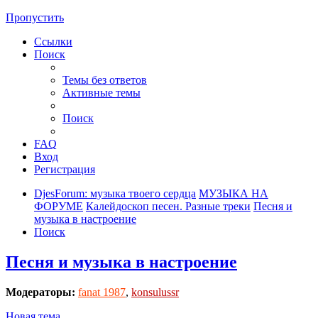
Пропустить
Ссылки
Поиск
Темы без ответов
Активные темы
Поиск
FAQ
Вход
Регистрация
DjesForum: музыка твоего сердца
МУЗЫКА НА
ФОРУМЕ
Калейдоскоп песен. Разные треки
Песня и
музыка в настроение
Поиск
Песня и музыка в настроение
Модераторы:
fanat 1987
,
konsulussr
Новая тема