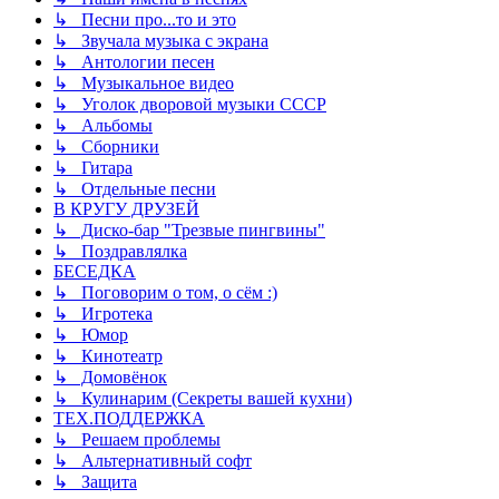
↳ Песни про...то и это
↳ Звучала музыка с экрана
↳ Антологии песен
↳ Музыкальное видео
↳ Уголок дворовой музыки СССР
↳ Альбомы
↳ Сборники
↳ Гитара
↳ Отдельные песни
В КРУГУ ДРУЗЕЙ
↳ Диско-бар "Трезвые пингвины"
↳ Поздравлялка
БЕСЕДКА
↳ Поговорим о том, о сём :)
↳ Игротека
↳ Юмор
↳ Кинотеатр
↳ Домовёнок
↳ Кулинарим (Секреты вашей кухни)
ТЕХ.ПОДДЕРЖКА
↳ Решаем проблемы
↳ Альтернативный софт
↳ Защита