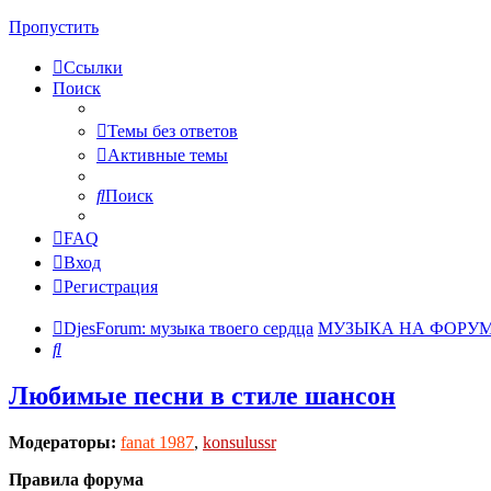
Пропустить
Ссылки
Поиск
Темы без ответов
Активные темы
Поиск
FAQ
Вход
Регистрация
DjesForum: музыка твоего сердца
МУЗЫКА НА ФОРУ
Поиск
Любимые песни в стиле шансон
Модераторы:
fanat 1987
,
konsulussr
Правила форума