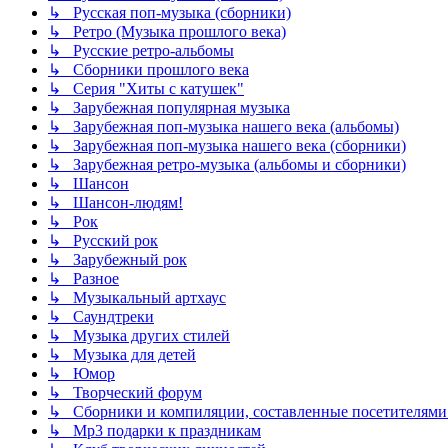
↳ Русская поп-музыка (сборники)
↳ Ретро (Музыка прошлого века)
↳ Русские ретро-альбомы
↳ Сборники прошлого века
↳ Серия "Хиты с катушек"
↳ Зарубежная популярная музыка
↳ Зарубежная поп-музыка нашего века (альбомы)
↳ Зарубежная поп-музыка нашего века (сборники)
↳ Зарубежная ретро-музыка (альбомы и сборники)
↳ Шансон
↳ Шансон-людям!
↳ Рок
↳ Русский рок
↳ Зарубежный рок
↳ Разное
↳ Музыкальный артхаус
↳ Саундтреки
↳ Музыка других стилей
↳ Музыка для детей
↳ Юмор
↳ Творческий форум
↳ Сборники и компиляции, составленные посетителями
↳ Mp3 подарки к праздникам