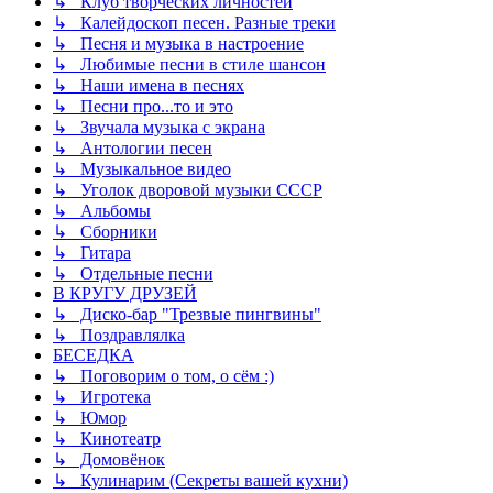
↳ Клуб творческих личностей
↳ Калейдоскоп песен. Разные треки
↳ Песня и музыка в настроение
↳ Любимые песни в стиле шансон
↳ Наши имена в песнях
↳ Песни про...то и это
↳ Звучала музыка с экрана
↳ Антологии песен
↳ Музыкальное видео
↳ Уголок дворовой музыки СССР
↳ Альбомы
↳ Сборники
↳ Гитара
↳ Отдельные песни
В КРУГУ ДРУЗЕЙ
↳ Диско-бар "Трезвые пингвины"
↳ Поздравлялка
БЕСЕДКА
↳ Поговорим о том, о сём :)
↳ Игротека
↳ Юмор
↳ Кинотеатр
↳ Домовёнок
↳ Кулинарим (Секреты вашей кухни)