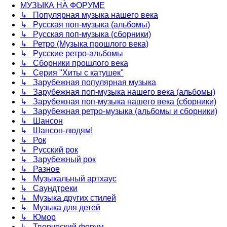
МУЗЫКА НА ФОРУМЕ
↳ Популярная музыка нашего века
↳ Русская поп-музыка (альбомы)
↳ Русская поп-музыка (сборники)
↳ Ретро (Музыка прошлого века)
↳ Русские ретро-альбомы
↳ Сборники прошлого века
↳ Серия "Хиты с катушек"
↳ Зарубежная популярная музыка
↳ Зарубежная поп-музыка нашего века (альбомы)
↳ Зарубежная поп-музыка нашего века (сборники)
↳ Зарубежная ретро-музыка (альбомы и сборники)
↳ Шансон
↳ Шансон-людям!
↳ Рок
↳ Русский рок
↳ Зарубежный рок
↳ Разное
↳ Музыкальный артхаус
↳ Саундтреки
↳ Музыка других стилей
↳ Музыка для детей
↳ Юмор
↳ Творческий форум