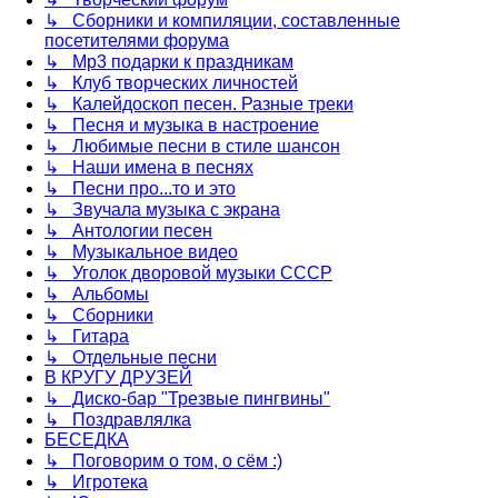
↳ Сборники и компиляции, составленные
посетителями форума
↳ Mp3 подарки к праздникам
↳ Клуб творческих личностей
↳ Калейдоскоп песен. Разные треки
↳ Песня и музыка в настроение
↳ Любимые песни в стиле шансон
↳ Наши имена в песнях
↳ Песни про...то и это
↳ Звучала музыка с экрана
↳ Антологии песен
↳ Музыкальное видео
↳ Уголок дворовой музыки СССР
↳ Альбомы
↳ Сборники
↳ Гитара
↳ Отдельные песни
В КРУГУ ДРУЗЕЙ
↳ Диско-бар "Трезвые пингвины"
↳ Поздравлялка
БЕСЕДКА
↳ Поговорим о том, о сём :)
↳ Игротека