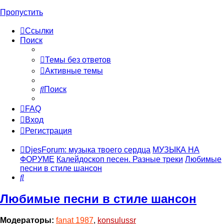
Пропустить
Ссылки
Поиск
Темы без ответов
Активные темы
Поиск
FAQ
Вход
Регистрация
DjesForum: музыка твоего сердца
МУЗЫКА НА
ФОРУМЕ
Калейдоскоп песен. Разные треки
Любимые
песни в стиле шансон
Поиск
Любимые песни в стиле шансон
Модераторы:
fanat 1987
,
konsulussr