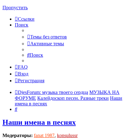
Пропустить
Ссылки
Поиск
Темы без ответов
Активные темы
Поиск
FAQ
Вход
Регистрация
DjesForum: музыка твоего сердца
МУЗЫКА НА
ФОРУМЕ
Калейдоскоп песен. Разные треки
Наши
имена в песнях
Поиск
Наши имена в песнях
Модераторы:
fanat 1987
,
konsulussr