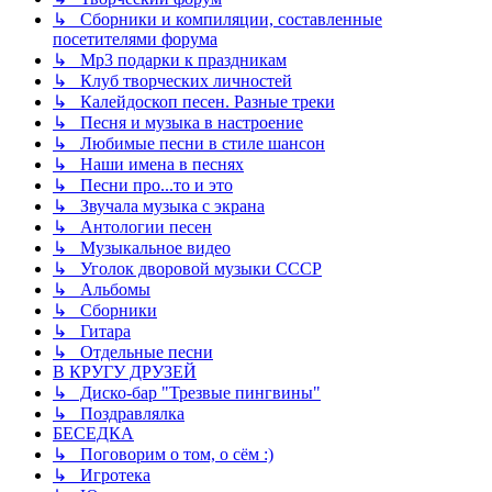
↳ Сборники и компиляции, составленные
посетителями форума
↳ Mp3 подарки к праздникам
↳ Клуб творческих личностей
↳ Калейдоскоп песен. Разные треки
↳ Песня и музыка в настроение
↳ Любимые песни в стиле шансон
↳ Наши имена в песнях
↳ Песни про...то и это
↳ Звучала музыка с экрана
↳ Антологии песен
↳ Музыкальное видео
↳ Уголок дворовой музыки СССР
↳ Альбомы
↳ Сборники
↳ Гитара
↳ Отдельные песни
В КРУГУ ДРУЗЕЙ
↳ Диско-бар "Трезвые пингвины"
↳ Поздравлялка
БЕСЕДКА
↳ Поговорим о том, о сём :)
↳ Игротека