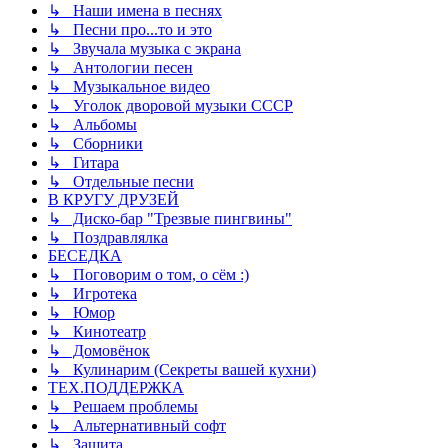
↳ Наши имена в песнях
↳ Песни про...то и это
↳ Звучала музыка с экрана
↳ Антологии песен
↳ Музыкальное видео
↳ Уголок дворовой музыки СССР
↳ Альбомы
↳ Сборники
↳ Гитара
↳ Отдельные песни
В КРУГУ ДРУЗЕЙ
↳ Диско-бар "Трезвые пингвины"
↳ Поздравлялка
БЕСЕДКА
↳ Поговорим о том, о сём :)
↳ Игротека
↳ Юмор
↳ Кинотеатр
↳ Домовёнок
↳ Кулинарим (Секреты вашей кухни)
ТЕХ.ПОДДЕРЖКА
↳ Решаем проблемы
↳ Альтернативный софт
↳ Защита