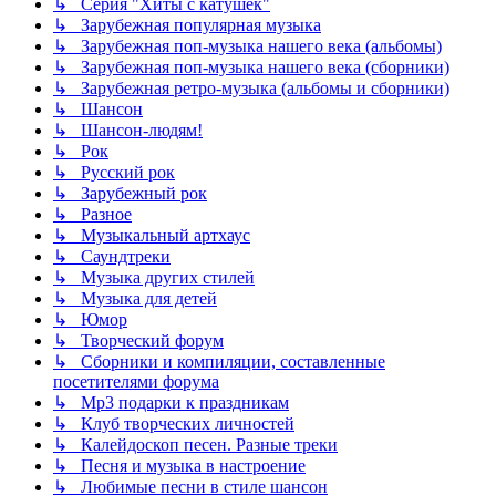
↳ Серия "Хиты с катушек"
↳ Зарубежная популярная музыка
↳ Зарубежная поп-музыка нашего века (альбомы)
↳ Зарубежная поп-музыка нашего века (сборники)
↳ Зарубежная ретро-музыка (альбомы и сборники)
↳ Шансон
↳ Шансон-людям!
↳ Рок
↳ Русский рок
↳ Зарубежный рок
↳ Разное
↳ Музыкальный артхаус
↳ Саундтреки
↳ Музыка других стилей
↳ Музыка для детей
↳ Юмор
↳ Творческий форум
↳ Сборники и компиляции, составленные
посетителями форума
↳ Mp3 подарки к праздникам
↳ Клуб творческих личностей
↳ Калейдоскоп песен. Разные треки
↳ Песня и музыка в настроение
↳ Любимые песни в стиле шансон