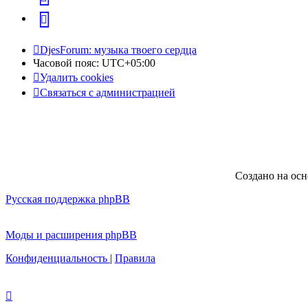
Telegram
DjesForum: музыка твоего сердца
Часовой пояс:
UTC+05:00
Удалить cookies
Связаться с администрацией
Создано на ос
Русская поддержка phpBB
Моды и расширения phpBB
Конфиденциальность
|
Правила