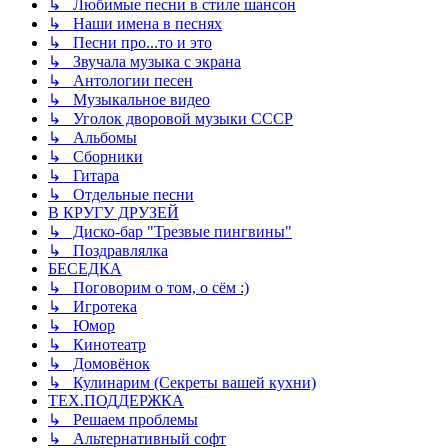
↳ Любимые песни в стиле шансон
↳ Наши имена в песнях
↳ Песни про...то и это
↳ Звучала музыка с экрана
↳ Антологии песен
↳ Музыкальное видео
↳ Уголок дворовой музыки СССР
↳ Альбомы
↳ Сборники
↳ Гитара
↳ Отдельные песни
В КРУГУ ДРУЗЕЙ
↳ Диско-бар "Трезвые пингвины"
↳ Поздравлялка
БЕСЕДКА
↳ Поговорим о том, о сём :)
↳ Игротека
↳ Юмор
↳ Кинотеатр
↳ Домовёнок
↳ Кулинарим (Секреты вашей кухни)
ТЕХ.ПОДДЕРЖКА
↳ Решаем проблемы
↳ Альтернативный софт