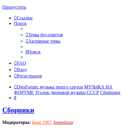
Пропустить
Ссылки
Поиск
Темы без ответов
Активные темы
Поиск
FAQ
Вход
Регистрация
DjesForum: музыка твоего сердца
МУЗЫКА НА
ФОРУМЕ
Уголок дворовой музыки СССР
Сборники
Поиск
Сборники
Модераторы:
fanat 1987
,
konsulussr