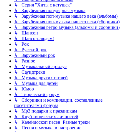
↳ Серия "Хиты с катушек"
↳ Зарубежная популярная музыка
↳ Зарубежная поп-музыка нашего века (альбомы)
↳ Зарубежная поп-музыка нашего века (сборники)
↳ Зарубежная ретро-музыка (альбомы и сборники)
↳ Шансон
↳ Шансон-людям!
↳ Рок
↳ Русский рок
↳ Зарубежный рок
↳ Разное
↳ Музыкальный артхаус
↳ Саундтреки
↳ Музыка других стилей
↳ Музыка для детей
↳ Юмор
↳ Творческий форум
↳ Сборники и компиляции, составленные
посетителями форума
↳ Mp3 подарки к праздникам
↳ Клуб творческих личностей
↳ Калейдоскоп песен. Разные треки
↳ Песня и музыка в настроение