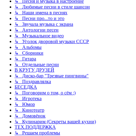
↳ Песня и музыка в настроение
↳ Любимые песни в стиле шансон
↳ Наши имена в песнях
↳ Песни про...то и это
↳ Звучала музыка с экрана
↳ Антологии песен
↳ Музыкальное видео
↳ Уголок дворовой музыки СССР
↳ Альбомы
↳ Сборники
↳ Гитара
↳ Отдельные песни
В КРУГУ ДРУЗЕЙ
↳ Диско-бар "Трезвые пингвины"
↳ Поздравлялка
БЕСЕДКА
↳ Поговорим о том, о сём :)
↳ Игротека
↳ Юмор
↳ Кинотеатр
↳ Домовёнок
↳ Кулинарим (Секреты вашей кухни)
ТЕХ.ПОДДЕРЖКА
↳ Решаем проблемы