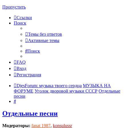
Пропустить
Ссылки
Поиск
Темы без ответов
Активные темы
Поиск
FAQ
Вход
Регистрация
DjesForum: музыка твоего сердца
МУЗЫКА НА
ФОРУМЕ
Уголок дворовой музыки СССР
Отдельные
песни
Поиск
Отдельные песни
Модераторы:
fanat 1987
,
konsulussr