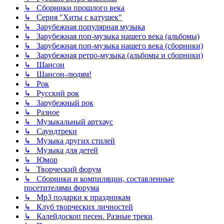
↳ Сборники прошлого века
↳ Серия "Хиты с катушек"
↳ Зарубежная популярная музыка
↳ Зарубежная поп-музыка нашего века (альбомы)
↳ Зарубежная поп-музыка нашего века (сборники)
↳ Зарубежная ретро-музыка (альбомы и сборники)
↳ Шансон
↳ Шансон-людям!
↳ Рок
↳ Русский рок
↳ Зарубежный рок
↳ Разное
↳ Музыкальный артхаус
↳ Саундтреки
↳ Музыка других стилей
↳ Музыка для детей
↳ Юмор
↳ Творческий форум
↳ Сборники и компиляции, составленные
посетителями форума
↳ Mp3 подарки к праздникам
↳ Клуб творческих личностей
↳ Калейдоскоп песен. Разные треки