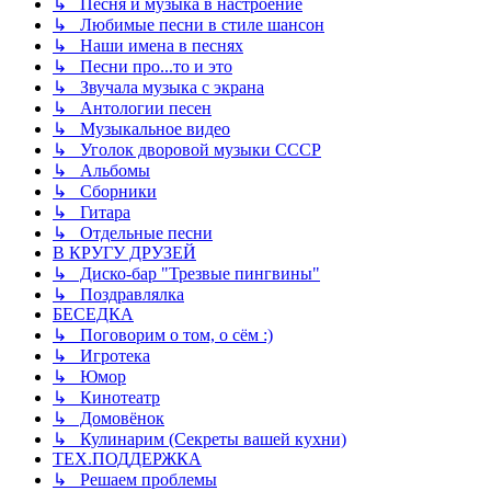
↳ Песня и музыка в настроение
↳ Любимые песни в стиле шансон
↳ Наши имена в песнях
↳ Песни про...то и это
↳ Звучала музыка с экрана
↳ Антологии песен
↳ Музыкальное видео
↳ Уголок дворовой музыки СССР
↳ Альбомы
↳ Сборники
↳ Гитара
↳ Отдельные песни
В КРУГУ ДРУЗЕЙ
↳ Диско-бар "Трезвые пингвины"
↳ Поздравлялка
БЕСЕДКА
↳ Поговорим о том, о сём :)
↳ Игротека
↳ Юмор
↳ Кинотеатр
↳ Домовёнок
↳ Кулинарим (Секреты вашей кухни)
ТЕХ.ПОДДЕРЖКА
↳ Решаем проблемы