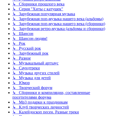
↳ Сборники прошлого века
↳ Серия "Хиты с катушек"
↳ Зарубежная популярная музыка
↳ Зарубежная поп-музыка нашего века (альбомы)
↳ Зарубежная поп-музыка нашего века (сборники)
↳ Зарубежная ретро-музыка (альбомы и сборники)
↳ Шансон
↳ Шансон-людям!
↳ Рок
↳ Русский рок
↳ Зарубежный рок
↳ Разное
↳ Музыкальный артхаус
↳ Саундтреки
↳ Музыка других стилей
↳ Музыка для детей
↳ Юмор
↳ Творческий форум
↳ Сборники и компиляции, составленные
посетителями форума
↳ Mp3 подарки к праздникам
↳ Клуб творческих личностей
↳ Калейдоскоп песен. Разные треки