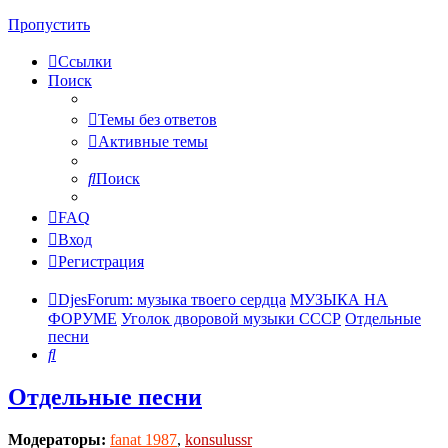
Пропустить
Ссылки
Поиск
Темы без ответов
Активные темы
Поиск
FAQ
Вход
Регистрация
DjesForum: музыка твоего сердца
МУЗЫКА НА
ФОРУМЕ
Уголок дворовой музыки СССР
Отдельные
песни
Поиск
Отдельные песни
Модераторы:
fanat 1987
,
konsulussr