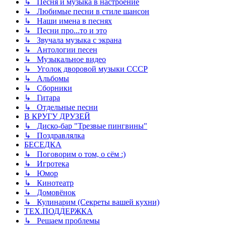
↳ Песня и музыка в настроение
↳ Любимые песни в стиле шансон
↳ Наши имена в песнях
↳ Песни про...то и это
↳ Звучала музыка с экрана
↳ Антологии песен
↳ Музыкальное видео
↳ Уголок дворовой музыки СССР
↳ Альбомы
↳ Сборники
↳ Гитара
↳ Отдельные песни
В КРУГУ ДРУЗЕЙ
↳ Диско-бар "Трезвые пингвины"
↳ Поздравлялка
БЕСЕДКА
↳ Поговорим о том, о сём :)
↳ Игротека
↳ Юмор
↳ Кинотеатр
↳ Домовёнок
↳ Кулинарим (Секреты вашей кухни)
ТЕХ.ПОДДЕРЖКА
↳ Решаем проблемы