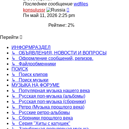
Последнее сообщение
wdfiles
Перейти
konsulussr
к
Пн май 11, 2026 2:25 pm
последнему
сообщению
Рейтинг: 2%
Перейти
ИНФОРМРАЗДЕЛ
↳ ОБЪЯВЛЕНИЯ, НОВОСТИ И ВОПРОСЫ
↳ Оформление сообщений, релизов.
↳ Файлообменники
ПОИСК
↳ Поиск клипов
↳ Поиск музыки
МУЗЫКА НА ФОРУМЕ
↳ Популярная музыка нашего века
↳ Русская поп-музыка (альбомы)
↳ Русская поп-музыка (сборники)
↳ Ретро (Музыка прошлого века)
↳ Русские ретро-альбомы
↳ Сборники прошлого века
↳ Серия "Хиты с катушек"
↳ Зарубежная популярная музыка