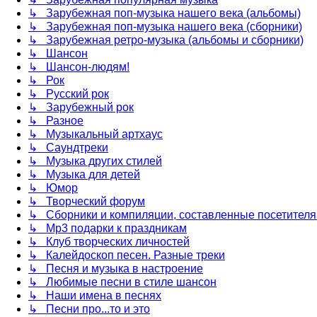
↳ Зарубежная поп-музыка нашего века (альбомы)
↳ Зарубежная поп-музыка нашего века (сборники)
↳ Зарубежная ретро-музыка (альбомы и сборники)
↳ Шансон
↳ Шансон-людям!
↳ Рок
↳ Русский рок
↳ Зарубежный рок
↳ Разное
↳ Музыкальный артхаус
↳ Саундтреки
↳ Музыка других стилей
↳ Музыка для детей
↳ Юмор
↳ Творческий форум
↳ Сборники и компиляции, составленные посетител
↳ Mp3 подарки к праздникам
↳ Клуб творческих личностей
↳ Калейдоскоп песен. Разные треки
↳ Песня и музыка в настроение
↳ Любимые песни в стиле шансон
↳ Наши имена в песнях
↳ Песни про...то и это