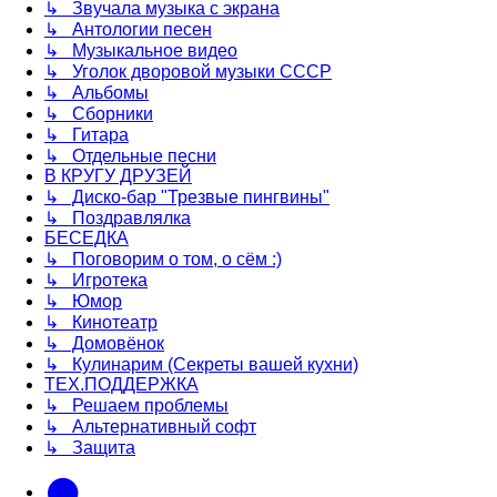
↳ Звучала музыка с экрана
↳ Антологии песен
↳ Музыкальное видео
↳ Уголок дворовой музыки СССР
↳ Альбомы
↳ Сборники
↳ Гитара
↳ Отдельные песни
В КРУГУ ДРУЗЕЙ
↳ Диско-бар "Трезвые пингвины"
↳ Поздравлялка
БЕСЕДКА
↳ Поговорим о том, о сём :)
↳ Игротека
↳ Юмор
↳ Кинотеатр
↳ Домовёнок
↳ Кулинарим (Секреты вашей кухни)
ТЕХ.ПОДДЕРЖКА
↳ Решаем проблемы
↳ Альтернативный софт
↳ Защита
vk