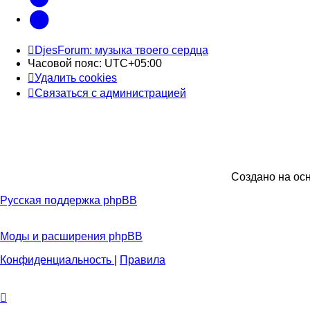
Telegram
DjesForum: музыка твоего сердца
Часовой пояс:
UTC+05:00
Удалить cookies
Связаться с администрацией
Создано на ос
Русская поддержка phpBB
Моды и расширения phpBB
Конфиденциальность
|
Правила