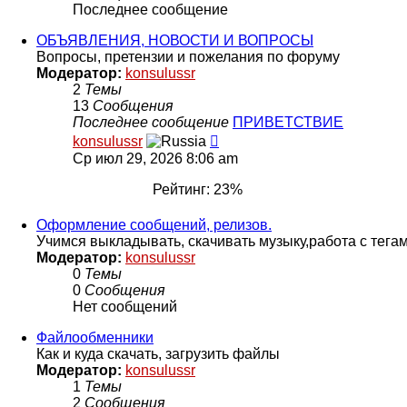
Последнее сообщение
ОБЪЯВЛЕНИЯ, НОВОСТИ И ВОПРОСЫ
Вопросы, претензии и пожелания по форуму
Модератор:
konsulussr
2
Темы
13
Сообщения
Последнее сообщение
ПРИВЕТСТВИЕ
Перейти
konsulussr
к
Ср июл 29, 2026 8:06 am
последнему
сообщению
Рейтинг: 23%
Оформление сообщений, релизов.
Учимся выкладывать, скачивать музыку,работа с тегам
Модератор:
konsulussr
0
Темы
0
Сообщения
Нет сообщений
Файлообменники
Как и куда скачать, загрузить файлы
Модератор:
konsulussr
1
Темы
2
Сообщения