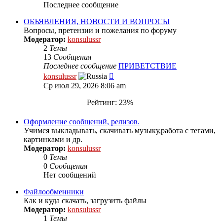
Последнее сообщение
ОБЪЯВЛЕНИЯ, НОВОСТИ И ВОПРОСЫ
Вопросы, претензии и пожелания по форуму
Модератор:
konsulussr
2
Темы
13
Сообщения
Последнее сообщение
ПРИВЕТСТВИЕ
Перейти
konsulussr
к
Ср июл 29, 2026 8:06 am
последнему
сообщению
Рейтинг: 23%
Оформление сообщений, релизов.
Учимся выкладывать, скачивать музыку,работа с тегами,
картинками и др.
Модератор:
konsulussr
0
Темы
0
Сообщения
Нет сообщений
Файлообменники
Как и куда скачать, загрузить файлы
Модератор:
konsulussr
1
Темы