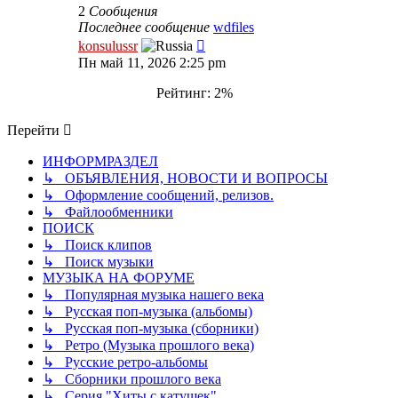
2
Сообщения
Последнее сообщение
wdfiles
Перейти
konsulussr
к
Пн май 11, 2026 2:25 pm
последнему
сообщению
Рейтинг: 2%
Перейти
ИНФОРМРАЗДЕЛ
↳ ОБЪЯВЛЕНИЯ, НОВОСТИ И ВОПРОСЫ
↳ Оформление сообщений, релизов.
↳ Файлообменники
ПОИСК
↳ Поиск клипов
↳ Поиск музыки
МУЗЫКА НА ФОРУМЕ
↳ Популярная музыка нашего века
↳ Русская поп-музыка (альбомы)
↳ Русская поп-музыка (сборники)
↳ Ретро (Музыка прошлого века)
↳ Русские ретро-альбомы
↳ Сборники прошлого века
↳ Серия "Хиты с катушек"