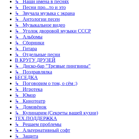
↳ Наши имена в песнях
↳ Песни про...то и это
↳ Звучала музыка с экрана
↳ Антологии песен
↳ Музыкальное видео
↳ Уголок дворовой музыки СССР
↳ Альбомы
↳ Сборники
↳ Гитара
↳ Отдельные песни
В КРУГУ ДРУЗЕЙ
↳ Диско-бар "Трезвые пингвины"
↳ Поздравлялка
БЕСЕДКА
↳ Поговорим о том, о сём :)
↳ Игротека
↳ Юмор
↳ Кинотеатр
↳ Домовёнок
↳ Кулинарим (Секреты вашей кухни)
ТЕХ.ПОДДЕРЖКА
↳ Решаем проблемы
↳ Альтернативный софт
↳ Защита