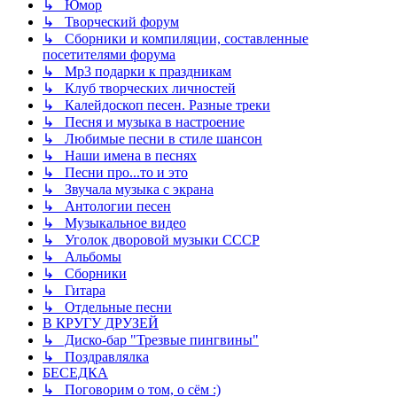
↳ Юмор
↳ Творческий форум
↳ Сборники и компиляции, составленные
посетителями форума
↳ Mp3 подарки к праздникам
↳ Клуб творческих личностей
↳ Калейдоскоп песен. Разные треки
↳ Песня и музыка в настроение
↳ Любимые песни в стиле шансон
↳ Наши имена в песнях
↳ Песни про...то и это
↳ Звучала музыка с экрана
↳ Антологии песен
↳ Музыкальное видео
↳ Уголок дворовой музыки СССР
↳ Альбомы
↳ Сборники
↳ Гитара
↳ Отдельные песни
В КРУГУ ДРУЗЕЙ
↳ Диско-бар "Трезвые пингвины"
↳ Поздравлялка
БЕСЕДКА
↳ Поговорим о том, о сём :)