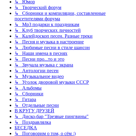
↳ Юмор
↳ Творческий форум
↳ Сборники и компиляции, составленные
посетителями форума
↳ Mp3 подарки к праздникам
↳ Клуб творческих личностей
↳ Калейдоскоп песен. Разные треки
↳ Песня и музыка в настроение
↳ Любимые песни в стиле шансон
↳ Наши имена в песнях
↳ Песни про...то и это
↳ Звучала музыка с экрана
↳ Антологии песен
↳ Музыкальное видео
↳ Уголок дворовой музыки СССР
↳ Альбомы
↳ Сборники
↳ Гитара
↳ Отдельные песни
В КРУГУ ДРУЗЕЙ
↳ Диско-бар "Трезвые пингвины"
↳ Поздравлялка
БЕСЕДКА
↳ Поговорим о том, о сём :)