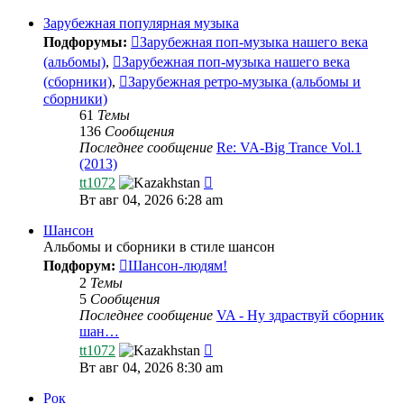
последнему
сообщению
Зарубежная популярная музыка
Подфорумы:
Зарубежная поп-музыка нашего века
(альбомы)
,
Зарубежная поп-музыка нашего века
(сборники)
,
Зарубежная ретро-музыка (альбомы и
сборники)
61
Темы
136
Сообщения
Последнее сообщение
Re: VA-Big Trance Vol.1
(2013)
Перейти
tt1072
к
Вт авг 04, 2026 6:28 am
последнему
сообщению
Шансон
Альбомы и сборники в стиле шансон
Подфорум:
Шансон-людям!
2
Темы
5
Сообщения
Последнее сообщение
VA - Ну здраствуй сборник
шан…
Перейти
tt1072
к
Вт авг 04, 2026 8:30 am
последнему
сообщению
Рок