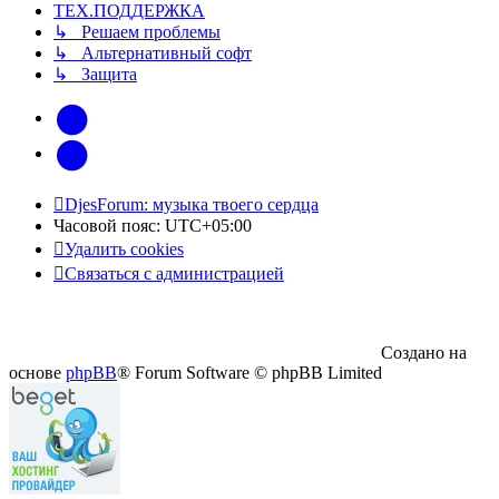
ТЕХ.ПОДДЕРЖКА
↳ Решаем проблемы
↳ Альтернативный софт
↳ Защита
vk
Telegram
DjesForum: музыка твоего сердца
Часовой пояс:
UTC+05:00
Удалить cookies
Связаться с администрацией
Создано на
основе
phpBB
® Forum Software © phpBB Limited