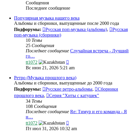
Сообщения
Последнее сообщение
Популярная музыка нашего века
Альбомы и сборники, выпущенные после 2000 года
Подфорумы:
Русская поп-музыка (альбомы)
,
Русская
поп-музыка (сборники)
10
Темы
25
Сообщения
Последнее сообщение
Случайная встреча - Лучший
го…
Перейти
tt1072
к
Вс июн 21, 2026 5:21 am
последнему
сообщению
Ретро (Музыка прошлого века)
Альбомы и сборники, выпущенные до 2000 года
Подфорумы:
Русские ретро-альбомы
,
Сборники
прошлого века
,
Серия "Хиты с катушек"
34
Темы
108
Сообщения
Последнее сообщение
Re: Тимур и его команда - Я
н…
Перейти
tt1072
к
Пт июл 31, 2026 10:32 am