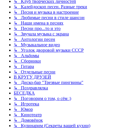
↳ Клуб творческих личностей
↳ Калейдоскоп песен. Разные треки
↳ Песня и музыка в настроение
↳ Любимые песни в стиле шансон
↳ Наши имена в песнях
↳ Песни про...то и это
↳ Звучала музыка с экрана
↳ Антологии песен
↳ Музыкальное видео
↳ Уголок дворовой музыки СССР
↳ Альбомы
↳ Сборники
↳ Гитара
↳ Отдельные песни
В КРУГУ ДРУЗЕЙ
↳ Диско-бар "Трезвые пингвины"
↳ Поздравлялка
БЕСЕДКА
↳ Поговорим о том, о сём :)
↳ Игротека
↳ Юмор
↳ Кинотеатр
↳ Домовёнок
↳ Кулинарим (Секреты вашей кухни)