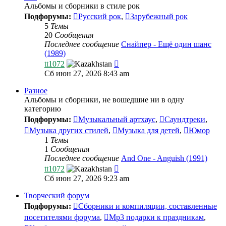
Альбомы и сборники в стиле рок
Подфорумы:
Русский рок
,
Зарубежный рок
5
Темы
20
Сообщения
Последнее сообщение
Снайпер - Ещё один шанс
(1989)
Перейти
tt1072
к
Сб июн 27, 2026 8:43 am
последнему
сообщению
Разное
Альбомы и сборники, не вошедшие ни в одну
категорию
Подфорумы:
Музыкальный артхаус
,
Саундтреки
,
Музыка других стилей
,
Музыка для детей
,
Юмор
1
Темы
1
Сообщения
Последнее сообщение
And One - Anguish (1991)
Перейти
tt1072
к
Сб июн 27, 2026 9:23 am
последнему
сообщению
Творческий форум
Подфорумы:
Сборники и компиляции, составленные
посетителями форума
,
Mp3 подарки к праздникам
,