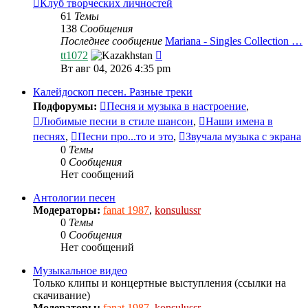
Клуб творческих личностей
61
Темы
138
Сообщения
Последнее сообщение
Mariana - Singles Collection …
Перейти
tt1072
к
Вт авг 04, 2026 4:35 pm
последнему
сообщению
Калейдоскоп песен. Разные треки
Подфорумы:
Песня и музыка в настроение
,
Любимые песни в стиле шансон
,
Наши имена в
песнях
,
Песни про...то и это
,
Звучала музыка с экрана
0
Темы
0
Сообщения
Нет сообщений
Антологии песен
Модераторы:
fanat 1987
,
konsulussr
0
Темы
0
Сообщения
Нет сообщений
Музыкальное видео
Только клипы и концертные выступления (ссылки на
скачивание)
Модераторы:
fanat 1987
,
konsulussr