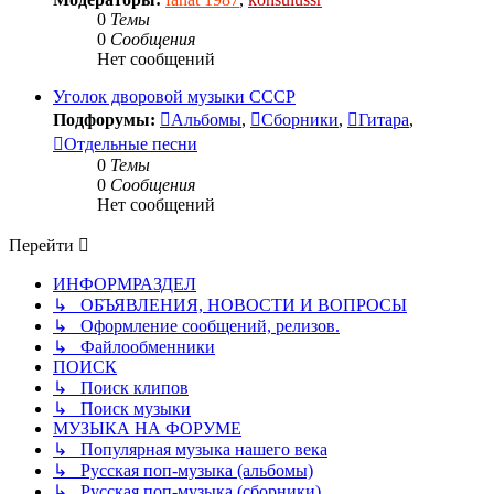
0
Темы
0
Сообщения
Нет сообщений
Уголок дворовой музыки СССР
Подфорумы:
Альбомы
,
Сборники
,
Гитара
,
Отдельные песни
0
Темы
0
Сообщения
Нет сообщений
Перейти
ИНФОРМРАЗДЕЛ
↳ ОБЪЯВЛЕНИЯ, НОВОСТИ И ВОПРОСЫ
↳ Оформление сообщений, релизов.
↳ Файлообменники
ПОИСК
↳ Поиск клипов
↳ Поиск музыки
МУЗЫКА НА ФОРУМЕ
↳ Популярная музыка нашего века
↳ Русская поп-музыка (альбомы)
↳ Русская поп-музыка (сборники)