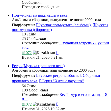
Сообщения
Последнее сообщение
Популярная музыка нашего века
Альбомы и сборники, выпущенные после 2000 года
Подфорумы:
Русская поп-музыка (альбомы)
,
Русская
поп-музыка (сборники)
10
Темы
25
Сообщения
Последнее сообщение
Случайная встреча - Лучший
го…
Перейти
tt1072
к
Вс июн 21, 2026 5:21 am
последнему
сообщению
Ретро (Музыка прошлого века)
Альбомы и сборники, выпущенные до 2000 года
Подфорумы:
Русские ретро-альбомы
,
Сборники
прошлого века
,
Серия "Хиты с катушек"
34
Темы
108
Сообщения
Последнее сообщение
Re: Тимур и его команда - Я
н…
Перейти
tt1072
к
Пт июл 31, 2026 10:32 am