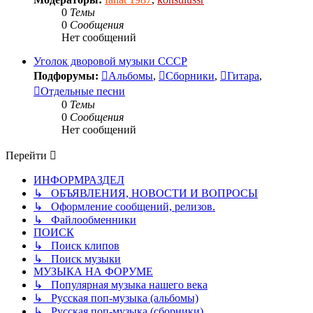
0
Темы
0
Сообщения
Нет сообщений
Уголок дворовой музыки СССР
Подфорумы:
Альбомы
,
Сборники
,
Гитара
,
Отдельные песни
0
Темы
0
Сообщения
Нет сообщений
Перейти
ИНФОРМРАЗДЕЛ
↳ ОБЪЯВЛЕНИЯ, НОВОСТИ И ВОПРОСЫ
↳ Оформление сообщений, релизов.
↳ Файлообменники
ПОИСК
↳ Поиск клипов
↳ Поиск музыки
МУЗЫКА НА ФОРУМЕ
↳ Популярная музыка нашего века
↳ Русская поп-музыка (альбомы)
↳ Русская поп-музыка (сборники)