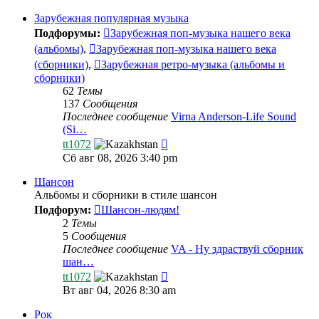
последнему
сообщению
Зарубежная популярная музыка
Подфорумы:
Зарубежная поп-музыка нашего века
(альбомы)
,
Зарубежная поп-музыка нашего века
(сборники)
,
Зарубежная ретро-музыка (альбомы и
сборники)
62
Темы
137
Сообщения
Последнее сообщение
Virna Anderson-Life Sound
(Si…
Перейти
tt1072
к
Сб авг 08, 2026 3:40 pm
последнему
сообщению
Шансон
Альбомы и сборники в стиле шансон
Подфорум:
Шансон-людям!
2
Темы
5
Сообщения
Последнее сообщение
VA - Ну здраствуй сборник
шан…
Перейти
tt1072
к
Вт авг 04, 2026 8:30 am
последнему
сообщению
Рок