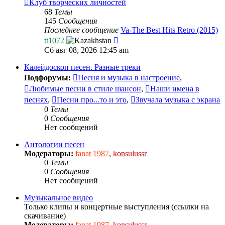
Клуб творческих личностей
68
Темы
145
Сообщения
Последнее сообщение
Va-The Best Hits Retro (2015)
Перейти
tt1072
к
Сб авг 08, 2026 12:45 am
последнему
сообщению
Калейдоскоп песен. Разные треки
Подфорумы:
Песня и музыка в настроение
,
Любимые песни в стиле шансон
,
Наши имена в
песнях
,
Песни про...то и это
,
Звучала музыка с экрана
0
Темы
0
Сообщения
Нет сообщений
Антологии песен
Модераторы:
fanat 1987
,
konsulussr
0
Темы
0
Сообщения
Нет сообщений
Музыкальное видео
Только клипы и концертные выступления (ссылки на
скачивание)
Модераторы:
fanat 1987
,
konsulussr