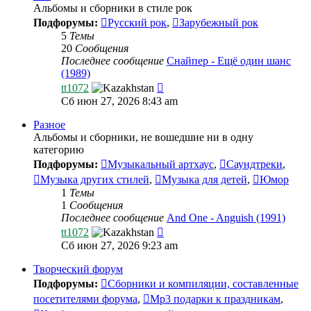
Альбомы и сборники в стиле рок
Подфорумы:
Русский рок
,
Зарубежный рок
5
Темы
20
Сообщения
Последнее сообщение
Снайпер - Ещё один шанс
(1989)
Перейти
tt1072
к
Сб июн 27, 2026 8:43 am
последнему
сообщению
Разное
Альбомы и сборники, не вошедшие ни в одну
категорию
Подфорумы:
Музыкальный артхаус
,
Саундтреки
,
Музыка других стилей
,
Музыка для детей
,
Юмор
1
Темы
1
Сообщения
Последнее сообщение
And One - Anguish (1991)
Перейти
tt1072
к
Сб июн 27, 2026 9:23 am
последнему
сообщению
Творческий форум
Подфорумы:
Сборники и компиляции, составленные
посетителями форума
,
Mp3 подарки к праздникам
,