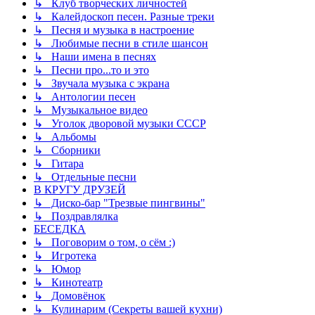
↳ Клуб творческих личностей
↳ Калейдоскоп песен. Разные треки
↳ Песня и музыка в настроение
↳ Любимые песни в стиле шансон
↳ Наши имена в песнях
↳ Песни про...то и это
↳ Звучала музыка с экрана
↳ Антологии песен
↳ Музыкальное видео
↳ Уголок дворовой музыки СССР
↳ Альбомы
↳ Сборники
↳ Гитара
↳ Отдельные песни
В КРУГУ ДРУЗЕЙ
↳ Диско-бар "Трезвые пингвины"
↳ Поздравлялка
БЕСЕДКА
↳ Поговорим о том, о сём :)
↳ Игротека
↳ Юмор
↳ Кинотеатр
↳ Домовёнок
↳ Кулинарим (Секреты вашей кухни)