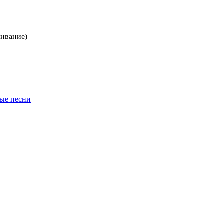
чивание)
ые песни