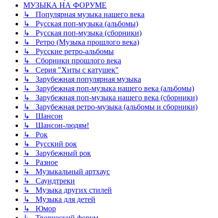
МУЗЫКА НА ФОРУМЕ
↳ Популярная музыка нашего века
↳ Русская поп-музыка (альбомы)
↳ Русская поп-музыка (сборники)
↳ Ретро (Музыка прошлого века)
↳ Русские ретро-альбомы
↳ Сборники прошлого века
↳ Серия "Хиты с катушек"
↳ Зарубежная популярная музыка
↳ Зарубежная поп-музыка нашего века (альбомы)
↳ Зарубежная поп-музыка нашего века (сборники)
↳ Зарубежная ретро-музыка (альбомы и сборники)
↳ Шансон
↳ Шансон-людям!
↳ Рок
↳ Русский рок
↳ Зарубежный рок
↳ Разное
↳ Музыкальный артхаус
↳ Саундтреки
↳ Музыка других стилей
↳ Музыка для детей
↳ Юмор
↳ Творческий форум