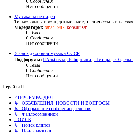
0
Сообщения
Нет сообщений
Музыкальное видео
Только клипы и концертные выступления (ссылки на ска
Модераторы:
fanat 1987
,
konsulussr
0
Темы
0
Сообщения
Нет сообщений
Уголок дворовой музыки СССР
Подфорумы:
Альбомы
,
Сборники
,
Гитара
,
Отдельн
0
Темы
0
Сообщения
Нет сообщений
Перейти
ИНФОРМРАЗДЕЛ
↳ ОБЪЯВЛЕНИЯ, НОВОСТИ И ВОПРОСЫ
↳ Оформление сообщений, релизов.
↳ Файлообменники
ПОИСК
↳ Поиск клипов
↳ Поиск музыки