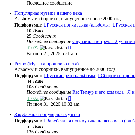
Последнее сообщение
Популярная музыка нашего века
Альбомы и сборники, выпущенные после 2000 года
Подфорумы:
Русская поп-музыка (альбомы)
,
Русская 
10
Темы
25
Сообщения
Последнее сообщение
Случайная встреча - Лучший
Перейти
tt1072
к
Вс июн 21, 2026 5:21 am
последнему
сообщению
Ретро (Музыка прошлого века)
Альбомы и сборники, выпущенные до 2000 года
Подфорумы:
Русские ретро-альбомы
,
Сборники прошл
34
Темы
108
Сообщения
Последнее сообщение
Re: Тимур и его команда - Я
Перейти
tt1072
к
Пт июл 31, 2026 10:32 am
последнему
сообщению
Зарубежная популярная музыка
Подфорумы:
Зарубежная поп-музыка нашего века (аль
61
Темы
136
Сообщения