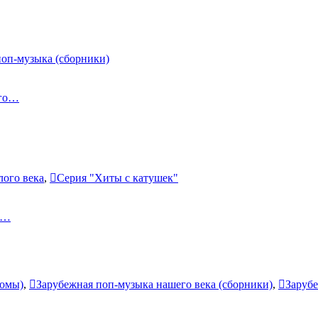
поп-музыка (сборники)
 го…
ого века
,
Серия "Хиты с катушек"
 н…
бомы)
,
Зарубежная поп-музыка нашего века (сборники)
,
Зарубе