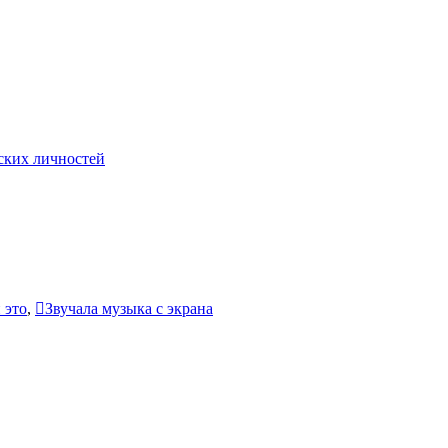
ских личностей
 это
,
Звучала музыка с экрана