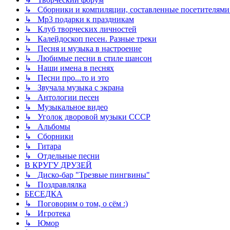
↳ Сборники и компиляции, составленные посетителями
↳ Mp3 подарки к праздникам
↳ Клуб творческих личностей
↳ Калейдоскоп песен. Разные треки
↳ Песня и музыка в настроение
↳ Любимые песни в стиле шансон
↳ Наши имена в песнях
↳ Песни про...то и это
↳ Звучала музыка с экрана
↳ Антологии песен
↳ Музыкальное видео
↳ Уголок дворовой музыки СССР
↳ Альбомы
↳ Сборники
↳ Гитара
↳ Отдельные песни
В КРУГУ ДРУЗЕЙ
↳ Диско-бар "Трезвые пингвины"
↳ Поздравлялка
БЕСЕДКА
↳ Поговорим о том, о сём :)
↳ Игротека
↳ Юмор