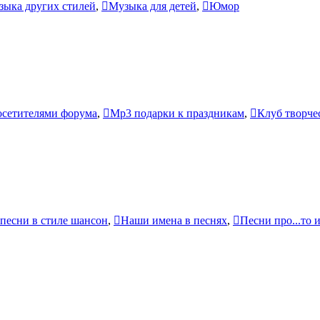
зыка других стилей
,
Музыка для детей
,
Юмор
осетителями форума
,
Mp3 подарки к праздникам
,
Клуб творче
есни в стиле шансон
,
Наши имена в песнях
,
Песни про...то и