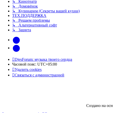
↳ Кинотеатр
↳ Домовёнок
↳ Кулинарим (Секреты вашей кухни)
ТЕХ.ПОДДЕРЖКА
↳ Решаем проблемы
↳ Альтернативный софт
↳ Защита
vk
Telegram
DjesForum: музыка твоего сердца
Часовой пояс:
UTC+05:00
Удалить cookies
Связаться с администрацией
Создано на ос