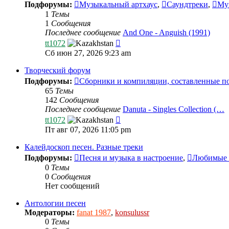
Подфорумы:
Музыкальный артхаус
,
Саундтреки
,
Му
1
Темы
1
Сообщения
Последнее сообщение
And One - Anguish (1991)
Перейти
tt1072
к
Сб июн 27, 2026 9:23 am
последнему
сообщению
Творческий форум
Подфорумы:
Сборники и компиляции, составленные п
65
Темы
142
Сообщения
Последнее сообщение
Danuta - Singles Collection (…
Перейти
tt1072
к
Пт авг 07, 2026 11:05 pm
последнему
сообщению
Калейдоскоп песен. Разные треки
Подфорумы:
Песня и музыка в настроение
,
Любимые п
0
Темы
0
Сообщения
Нет сообщений
Антологии песен
Модераторы:
fanat 1987
,
konsulussr
0
Темы