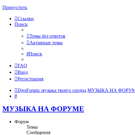
Пропустить
Ссылки
Поиск
Темы без ответов
Активные темы
Поиск
FAQ
Вход
Регистрация
DjesForum: музыка твоего сердца
МУЗЫКА НА ФОРУ
Поиск
МУЗЫКА НА ФОРУМЕ
Форум
Темы
Сообщения