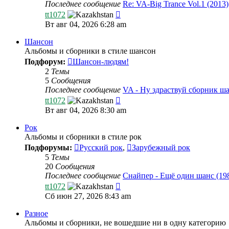
Последнее сообщение
Re: VA-Big Trance Vol.1 (2013)
Перейти
tt1072
к
Вт авг 04, 2026 6:28 am
последнему
сообщению
Шансон
Альбомы и сборники в стиле шансон
Подфорум:
Шансон-людям!
2
Темы
5
Сообщения
Последнее сообщение
VA - Ну здраствуй сборник 
Перейти
tt1072
к
Вт авг 04, 2026 8:30 am
последнему
сообщению
Рок
Альбомы и сборники в стиле рок
Подфорумы:
Русский рок
,
Зарубежный рок
5
Темы
20
Сообщения
Последнее сообщение
Снайпер - Ещё один шанс (19
Перейти
tt1072
к
Сб июн 27, 2026 8:43 am
последнему
сообщению
Разное
Альбомы и сборники, не вошедшие ни в одну категорию