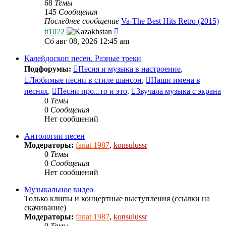
68
Темы
145
Сообщения
Последнее сообщение
Va-The Best Hits Retro (2015)
Перейти
tt1072
к
Сб авг 08, 2026 12:45 am
последнему
сообщению
Калейдоскоп песен. Разные треки
Подфорумы:
Песня и музыка в настроение
,
Любимые песни в стиле шансон
,
Наши имена в
песнях
,
Песни про...то и это
,
Звучала музыка с экрана
0
Темы
0
Сообщения
Нет сообщений
Антологии песен
Модераторы:
fanat 1987
,
konsulussr
0
Темы
0
Сообщения
Нет сообщений
Музыкальное видео
Только клипы и концертные выступления (ссылки на
скачивание)
Модераторы:
fanat 1987
,
konsulussr
0
Темы