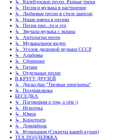
↳ Калейдоскоп песен. Разные треки
↳ Песня и музыка в настроение
↳ Любимые песни в стиле шансон
↳ Наши имена в песнях
↳ Песни про...то и это
↳ Звучала музыка с экрана
↳ Антологии песен
↳ Музыкальное видео
↳ Уголок дворовой музыки СССР
↳ Альбомы
↳ Сборники
↳ Гитара
↳ Отдельные песни
В КРУГУ ДРУЗЕЙ
↳ Диско-бар "Трезвые пингвины"
↳ Поздравлялка
БЕСЕДКА
↳ Поговорим о том, о сём :)
↳ Игротека
↳ Юмор
↳ Кинотеатр
↳ Домовёнок
↳ Кулинарим (Секреты вашей кухни)
ТЕХ.ПОДДЕРЖКА