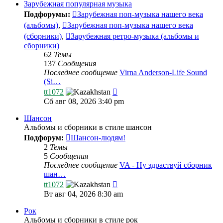
сообщению
Зарубежная популярная музыка
Подфорумы:
Зарубежная поп-музыка нашего века
(альбомы)
,
Зарубежная поп-музыка нашего века
(сборники)
,
Зарубежная ретро-музыка (альбомы и
сборники)
62
Темы
137
Сообщения
Последнее сообщение
Virna Anderson-Life Sound
(Si…
Перейти
tt1072
к
Сб авг 08, 2026 3:40 pm
последнему
сообщению
Шансон
Альбомы и сборники в стиле шансон
Подфорум:
Шансон-людям!
2
Темы
5
Сообщения
Последнее сообщение
VA - Ну здраствуй сборник
шан…
Перейти
tt1072
к
Вт авг 04, 2026 8:30 am
последнему
сообщению
Рок
Альбомы и сборники в стиле рок