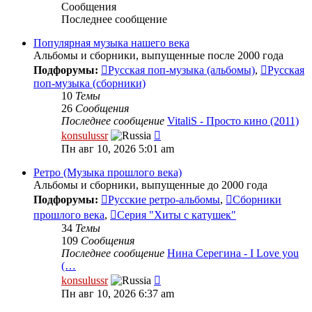
Сообщения
Последнее сообщение
Популярная музыка нашего века
Альбомы и сборники, выпущенные после 2000 года
Подфорумы:
Русская поп-музыка (альбомы)
,
Русская
поп-музыка (сборники)
10
Темы
26
Сообщения
Последнее сообщение
VitaliS - Просто кино (2011)
Перейти
konsulussr
к
Пн авг 10, 2026 5:01 am
последнему
сообщению
Ретро (Музыка прошлого века)
Альбомы и сборники, выпущенные до 2000 года
Подфорумы:
Русские ретро-альбомы
,
Сборники
прошлого века
,
Серия "Хиты с катушек"
34
Темы
109
Сообщения
Последнее сообщение
Нина Серегина - I Love you
(…
Перейти
konsulussr
к
Пн авг 10, 2026 6:37 am
последнему