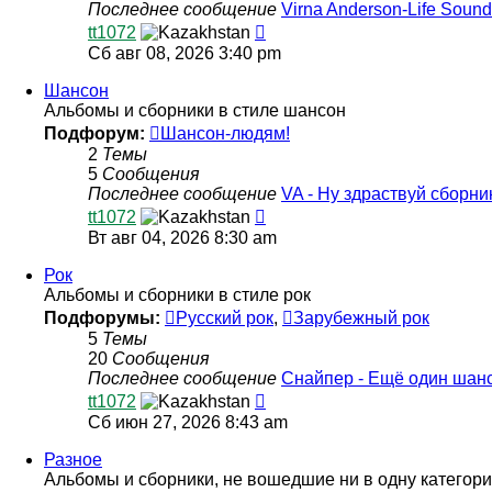
Последнее сообщение
Virna Anderson-Life Soun
Перейти
tt1072
к
Сб авг 08, 2026 3:40 pm
последнему
сообщению
Шансон
Альбомы и сборники в стиле шансон
Подфорум:
Шансон-людям!
2
Темы
5
Сообщения
Последнее сообщение
VA - Ну здраствуй сборн
Перейти
tt1072
к
Вт авг 04, 2026 8:30 am
последнему
сообщению
Рок
Альбомы и сборники в стиле рок
Подфорумы:
Русский рок
,
Зарубежный рок
5
Темы
20
Сообщения
Последнее сообщение
Снайпер - Ещё один шанс
Перейти
tt1072
к
Сб июн 27, 2026 8:43 am
последнему
сообщению
Разное
Альбомы и сборники, не вошедшие ни в одну категор