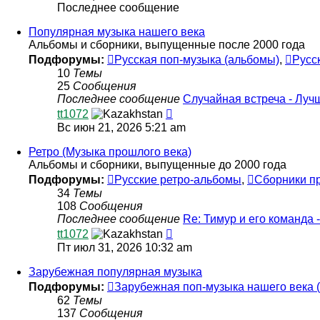
Последнее сообщение
Популярная музыка нашего века
Альбомы и сборники, выпущенные после 2000 года
Подфорумы:
Русская поп-музыка (альбомы)
,
Русс
10
Темы
25
Сообщения
Последнее сообщение
Случайная встреча - Луч
Перейти
tt1072
к
Вс июн 21, 2026 5:21 am
последнему
сообщению
Ретро (Музыка прошлого века)
Альбомы и сборники, выпущенные до 2000 года
Подфорумы:
Русские ретро-альбомы
,
Сборники п
34
Темы
108
Сообщения
Последнее сообщение
Re: Тимур и его команда 
Перейти
tt1072
к
Пт июл 31, 2026 10:32 am
последнему
сообщению
Зарубежная популярная музыка
Подфорумы:
Зарубежная поп-музыка нашего века 
62
Темы
137
Сообщения