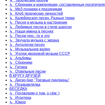
↳ Творческий форум
↳ Сборники и компиляции, составленные посетител
↳ Mp3 подарки к праздникам
↳ Клуб творческих личностей
↳ Калейдоскоп песен. Разные треки
↳ Песня и музыка в настроение
↳ Любимые песни в стиле шансон
↳ Наши имена в песнях
↳ Песни про...то и это
↳ Звучала музыка с экрана
↳ Антологии песен
↳ Музыкальное видео
↳ Уголок дворовой музыки СССР
↳ Альбомы
↳ Сборники
↳ Гитара
↳ Отдельные песни
В КРУГУ ДРУЗЕЙ
↳ Диско-бар "Трезвые пингвины"
↳ Поздравлялка
БЕСЕДКА
↳ Поговорим о том, о сём :)
↳ Игротека
↳ Юмор