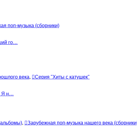
кая поп-музыка (сборники)
ший го…
рошлого века
,
Серия "Хиты с катушек"
- Я н…
(альбомы)
,
Зарубежная поп-музыка нашего века (сборники