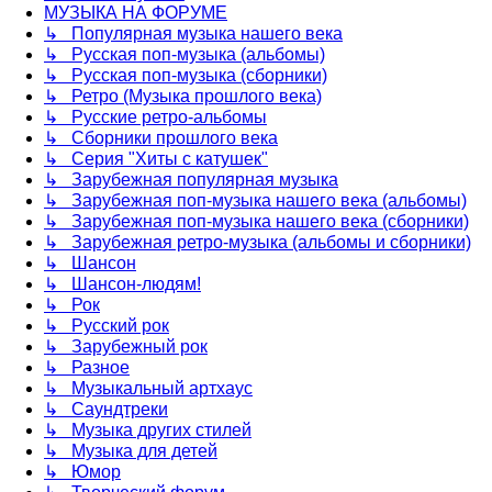
МУЗЫКА НА ФОРУМЕ
↳ Популярная музыка нашего века
↳ Русская поп-музыка (альбомы)
↳ Русская поп-музыка (сборники)
↳ Ретро (Музыка прошлого века)
↳ Русские ретро-альбомы
↳ Сборники прошлого века
↳ Серия "Хиты с катушек"
↳ Зарубежная популярная музыка
↳ Зарубежная поп-музыка нашего века (альбомы)
↳ Зарубежная поп-музыка нашего века (сборники)
↳ Зарубежная ретро-музыка (альбомы и сборники)
↳ Шансон
↳ Шансон-людям!
↳ Рок
↳ Русский рок
↳ Зарубежный рок
↳ Разное
↳ Музыкальный артхаус
↳ Саундтреки
↳ Музыка других стилей
↳ Музыка для детей
↳ Юмор