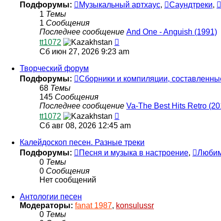
Подфорумы:
Музыкальный артхаус
,
Саундтреки
,
1
Темы
1
Сообщения
Последнее сообщение
And One - Anguish (1991)
Перейти
tt1072
к
Сб июн 27, 2026 9:23 am
последнему
сообщению
Творческий форум
Подфорумы:
Сборники и компиляции, составленны
68
Темы
145
Сообщения
Последнее сообщение
Va-The Best Hits Retro (20
Перейти
tt1072
к
Сб авг 08, 2026 12:45 am
последнему
сообщению
Калейдоскоп песен. Разные треки
Подфорумы:
Песня и музыка в настроение
,
Любим
0
Темы
0
Сообщения
Нет сообщений
Антологии песен
Модераторы:
fanat 1987
,
konsulussr
0
Темы