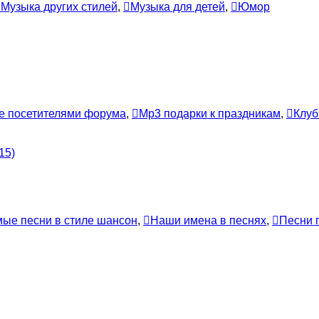
Музыка других стилей
,
Музыка для детей
,
Юмор
е посетителями форума
,
Mp3 подарки к праздникам
,
Клуб
15)
ые песни в стиле шансон
,
Наши имена в песнях
,
Песни п