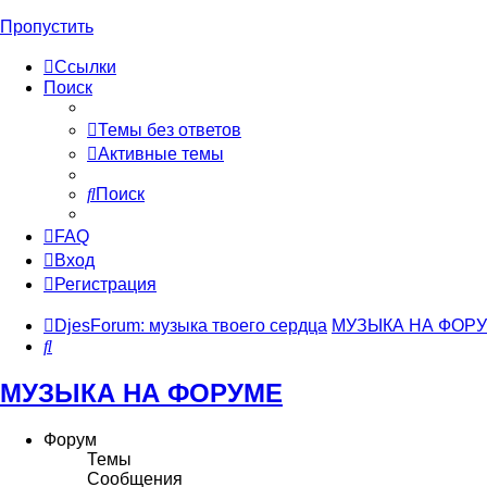
Пропустить
Ссылки
Поиск
Темы без ответов
Активные темы
Поиск
FAQ
Вход
Регистрация
DjesForum: музыка твоего сердца
МУЗЫКА НА ФОР
Поиск
МУЗЫКА НА ФОРУМЕ
Форум
Темы
Сообщения