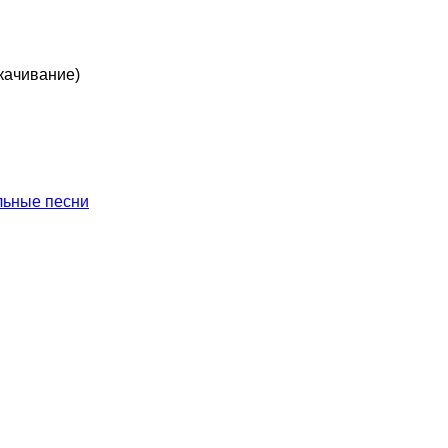
качивание)
льные песни