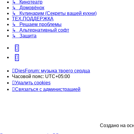
↳ Кинотеатр
↳ Домовёнок
↳ Кулинарим (Секреты вашей кухни)
ТЕХ.ПОДДЕРЖКА
↳ Решаем проблемы
↳ Альтернативный софт
↳ Защита
vk
Telegram
DjesForum: музыка твоего сердца
Часовой пояс:
UTC+05:00
Удалить cookies
Связаться с администрацией
Создано на ос