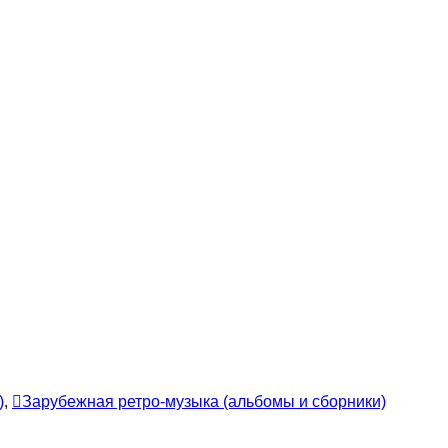
)
,
Зарубежная ретро-музыка (альбомы и сборники)