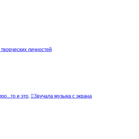
 творческих личностей
ро...то и это
,
Звучала музыка с экрана