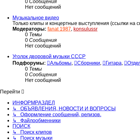
0
Сообщения
Нет сообщений
Музыкальное видео
Только клипы и концертные выступления (ссылки на с
Модераторы:
fanat 1987
,
konsulussr
0
Темы
0
Сообщения
Нет сообщений
Уголок дворовой музыки СССР
Подфорумы:
Альбомы
,
Сборники
,
Гитара
,
Отде
0
Темы
0
Сообщения
Нет сообщений
Перейти
ИНФОРМРАЗДЕЛ
↳ ОБЪЯВЛЕНИЯ, НОВОСТИ И ВОПРОСЫ
↳ Оформление сообщений, релизов.
↳ Файлообменники
ПОИСК
↳ Поиск клипов
↳ Поиск музыки