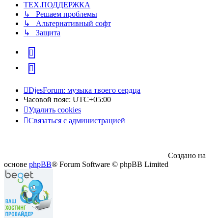
ТЕХ.ПОДДЕРЖКА
↳ Решаем проблемы
↳ Альтернативный софт
↳ Защита
vk
Telegram
DjesForum: музыка твоего сердца
Часовой пояс:
UTC+05:00
Удалить cookies
Связаться с администрацией
Создано на
основе
phpBB
® Forum Software © phpBB Limited