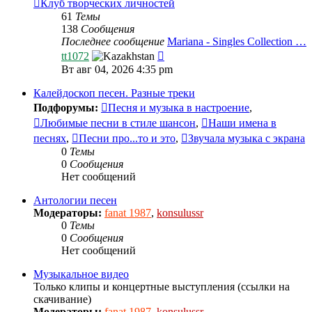
Клуб творческих личностей
61
Темы
138
Сообщения
Последнее сообщение
Mariana - Singles Collection …
Перейти
tt1072
к
Вт авг 04, 2026 4:35 pm
последнему
сообщению
Калейдоскоп песен. Разные треки
Подфорумы:
Песня и музыка в настроение
,
Любимые песни в стиле шансон
,
Наши имена в
песнях
,
Песни про...то и это
,
Звучала музыка с экрана
0
Темы
0
Сообщения
Нет сообщений
Антологии песен
Модераторы:
fanat 1987
,
konsulussr
0
Темы
0
Сообщения
Нет сообщений
Музыкальное видео
Только клипы и концертные выступления (ссылки на
скачивание)
Модераторы:
fanat 1987
,
konsulussr