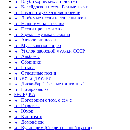
↳ Клуб творческих личностей
↳ Калейдоскоп песен. Разные треки
↳ Песня и музыка в настроение
↳ Любимые песни в стиле шансон
↳ Наши имена в песнях
↳ Песни про...то и это
↳ Звучала музыка с экрана
↳ Антологии песен
↳ Музыкальное видео
↳ Уголок дворовой музыки СССР
↳ Альбомы
↳ Сборники
↳ Гитара
↳ Отдельные песни
В КРУГУ ДРУЗЕЙ
↳ Диско-бар "Трезвые пингвины"
↳ Поздравлялка
БЕСЕДКА
↳ Поговорим о том, о сём :)
↳ Игротека
↳ Юмор
↳ Кинотеатр
↳ Домовёнок
↳ Кулинарим (Секреты вашей кухни)