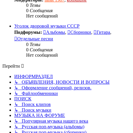
0
Темы
0
Сообщения
Нет сообщений
Уголок дворовой музыки СССР
Подфорумы:
Альбомы
,
Сборники
,
Гитара
,
Отдельные песни
0
Темы
0
Сообщения
Нет сообщений
Перейти
ИНФОРМРАЗДЕЛ
↳ ОБЪЯВЛЕНИЯ, НОВОСТИ И ВОПРОСЫ
↳ Оформление сообщений, релизов.
↳ Файлообменники
ПОИСК
↳ Поиск клипов
↳ Поиск музыки
МУЗЫКА НА ФОРУМЕ
↳ Популярная музыка нашего века
↳ Русская поп-музыка (альбомы)
↳ Русская поп-музыка (сборники)