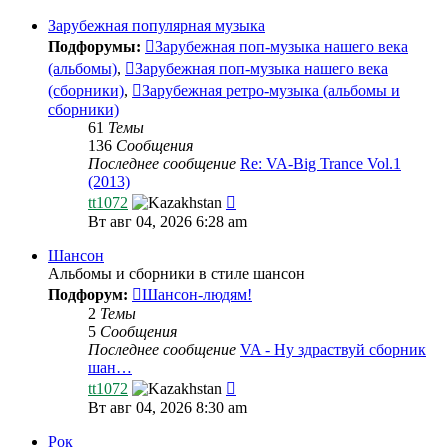
последнему
сообщению
Зарубежная популярная музыка
Подфорумы:
Зарубежная поп-музыка нашего века
(альбомы)
,
Зарубежная поп-музыка нашего века
(сборники)
,
Зарубежная ретро-музыка (альбомы и
сборники)
61
Темы
136
Сообщения
Последнее сообщение
Re: VA-Big Trance Vol.1
(2013)
Перейти
tt1072
к
Вт авг 04, 2026 6:28 am
последнему
сообщению
Шансон
Альбомы и сборники в стиле шансон
Подфорум:
Шансон-людям!
2
Темы
5
Сообщения
Последнее сообщение
VA - Ну здраствуй сборник
шан…
Перейти
tt1072
к
Вт авг 04, 2026 8:30 am
последнему
сообщению
Рок