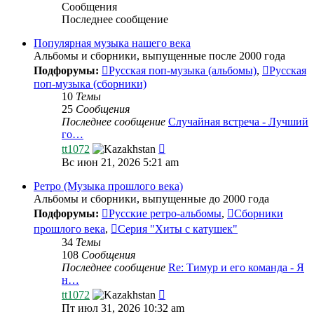
Сообщения
Последнее сообщение
Популярная музыка нашего века
Альбомы и сборники, выпущенные после 2000 года
Подфорумы:
Русская поп-музыка (альбомы)
,
Русская
поп-музыка (сборники)
10
Темы
25
Сообщения
Последнее сообщение
Случайная встреча - Лучший
го…
Перейти
tt1072
к
Вс июн 21, 2026 5:21 am
последнему
сообщению
Ретро (Музыка прошлого века)
Альбомы и сборники, выпущенные до 2000 года
Подфорумы:
Русские ретро-альбомы
,
Сборники
прошлого века
,
Серия "Хиты с катушек"
34
Темы
108
Сообщения
Последнее сообщение
Re: Тимур и его команда - Я
н…
Перейти
tt1072
к
Пт июл 31, 2026 10:32 am