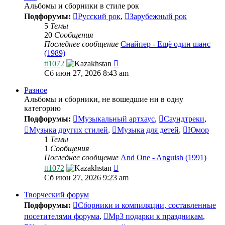
Альбомы и сборники в стиле рок
Подфорумы:
Русский рок
,
Зарубежный рок
5
Темы
20
Сообщения
Последнее сообщение
Снайпер - Ещё один шанс
(1989)
Перейти
tt1072
к
Сб июн 27, 2026 8:43 am
последнему
сообщению
Разное
Альбомы и сборники, не вошедшие ни в одну
категорию
Подфорумы:
Музыкальный артхаус
,
Саундтреки
,
Музыка других стилей
,
Музыка для детей
,
Юмор
1
Темы
1
Сообщения
Последнее сообщение
And One - Anguish (1991)
Перейти
tt1072
к
Сб июн 27, 2026 9:23 am
последнему
сообщению
Творческий форум
Подфорумы:
Сборники и компиляции, составленные
посетителями форума
,
Mp3 подарки к праздникам
,