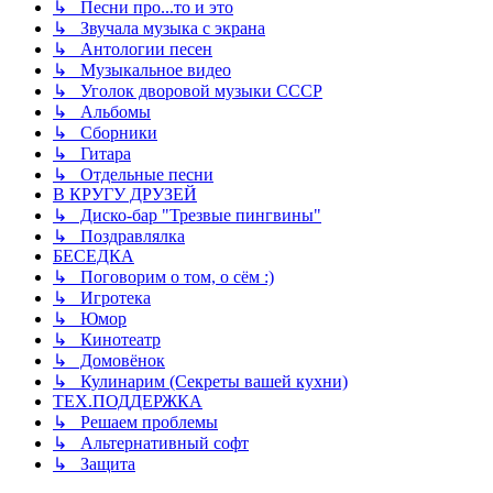
↳ Песни про...то и это
↳ Звучала музыка с экрана
↳ Антологии песен
↳ Музыкальное видео
↳ Уголок дворовой музыки СССР
↳ Альбомы
↳ Сборники
↳ Гитара
↳ Отдельные песни
В КРУГУ ДРУЗЕЙ
↳ Диско-бар "Трезвые пингвины"
↳ Поздравлялка
БЕСЕДКА
↳ Поговорим о том, о сём :)
↳ Игротека
↳ Юмор
↳ Кинотеатр
↳ Домовёнок
↳ Кулинарим (Секреты вашей кухни)
ТЕХ.ПОДДЕРЖКА
↳ Решаем проблемы
↳ Альтернативный софт
↳ Защита