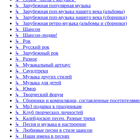
↳ Зарубежная популярная музыка
↳ Зарубежная поп-музыка нашего века (альбомы)
↳ Зарубежная поп-музыка нашего века (сборники)
↳ Зарубежная ретро-музыка (альбомы и сборники)
↳ Шансон
↳ Шансон-людям!
↳ Рок
↳ Русский рок
↳ Зарубежный рок
↳ Разное
↳ Музыкальный артхаус
↳ Саундтреки
↳ Музыка других стилей
↳ Музыка для детей
↳ Юмор
↳ Творческий форум
↳ Сборники и компиляции, составленные посетителями
↳ Mp3 подарки к праздникам
↳ Клуб творческих личностей
↳ Калейдоскоп песен. Разные треки
↳ Песня и музыка в настроение
↳ Любимые песни в стиле шансон
↳ Наши имена в песнях