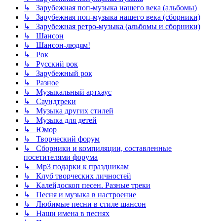
↳ Зарубежная поп-музыка нашего века (альбомы)
↳ Зарубежная поп-музыка нашего века (сборники)
↳ Зарубежная ретро-музыка (альбомы и сборники)
↳ Шансон
↳ Шансон-людям!
↳ Рок
↳ Русский рок
↳ Зарубежный рок
↳ Разное
↳ Музыкальный артхаус
↳ Саундтреки
↳ Музыка других стилей
↳ Музыка для детей
↳ Юмор
↳ Творческий форум
↳ Сборники и компиляции, составленные
посетителями форума
↳ Mp3 подарки к праздникам
↳ Клуб творческих личностей
↳ Калейдоскоп песен. Разные треки
↳ Песня и музыка в настроение
↳ Любимые песни в стиле шансон
↳ Наши имена в песнях