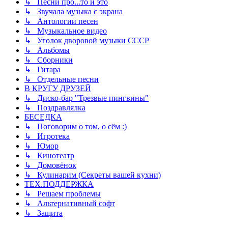
↳ Песни про...то и это
↳ Звучала музыка с экрана
↳ Антологии песен
↳ Музыкальное видео
↳ Уголок дворовой музыки СССР
↳ Альбомы
↳ Сборники
↳ Гитара
↳ Отдельные песни
В КРУГУ ДРУЗЕЙ
↳ Диско-бар "Трезвые пингвины"
↳ Поздравлялка
БЕСЕДКА
↳ Поговорим о том, о сём :)
↳ Игротека
↳ Юмор
↳ Кинотеатр
↳ Домовёнок
↳ Кулинарим (Секреты вашей кухни)
ТЕХ.ПОДДЕРЖКА
↳ Решаем проблемы
↳ Альтернативный софт
↳ Защита