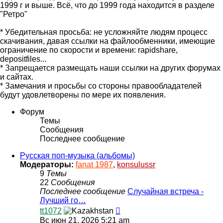
1999 г и выше. Всё, что до 1999 года находится в разделе
"Ретро"
* Убедительная просьба: не усложняйте людям процесс
скачивания, давая ссылки на файлообменники, имеющие
ограничение по скорости и времени: rapidshare,
depositfiles...
* Запрещается размещать наши ссылки на других форумах
и сайтах.
* Замечания и просьбы со стороны правообладателей
будут удовлетворены по мере их появления.
Форум
Темы
Сообщения
Последнее сообщение
Русская поп-музыка (альбомы)
Модераторы:
fanat 1987
,
konsulussr
9
Темы
22
Сообщения
Последнее сообщение
Случайная встреча -
Лучший го…
Перейти
tt1072
к
Вс июн 21, 2026 5:21 am