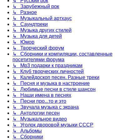
↳ Русский рок
↳ Зарубежный рок
↳ Разное
↳ Музыкальный артхаус
↳ Саундтреки
↳ Музыка других стилей
↳ Музыка для детей
↳ Юмор
↳ Творческий форум
↳ Сборники и компиляции, составленные
посетителями форума
↳ Mp3 подарки к праздникам
↳ Клуб творческих личностей
↳ Калейдоскоп песен. Разные треки
↳ Песня и музыка в настроение
↳ Любимые песни в стиле шансон
↳ Наши имена в песнях
↳ Песни про...то и это
↳ Звучала музыка с экрана
↳ Антологии песен
↳ Музыкальное видео
↳ Уголок дворовой музыки СССР
↳ Альбомы
↳ Сборники