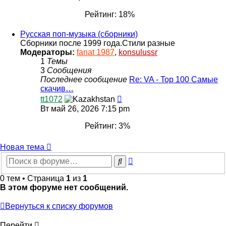
последнему
сообщению
Рейтинг: 18%
Русская поп-музыка (сборники)
Сборники после 1999 года.Стили разные
Модераторы:
fanat 1987
,
konsulussr
1
Темы
3
Сообщения
Последнее сообщение
Re: VA - Top 100 Самые
скачив…
Перейти
tt1072
к
Вт май 26, 2026 7:15 pm
последнему
сообщению
Рейтинг: 3%
Новая тема
Расширенный
Поиск
поиск
0 тем • Страница
1
из
1
В этом форуме нет сообщений.
Вернуться к списку форумов
Перейти