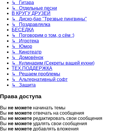
↳ Гитара
↳ Отдельные песни
В КРУГУ ДРУЗЕЙ
↳ Диско-бар "Трезвые пингвины"
↳ Поздравлялка
БЕСЕДКА
↳ Поговорим о том, о сём :)
↳ Игротека
↳ Юмор
↳ Кинотеатр
↳ Домовёнок
↳ Кулинарим (Секреты вашей кухни)
ТЕХ.ПОДДЕРЖКА
↳ Решаем проблемы
↳ Альтернативный софт
↳ Защита
Права доступа
Вы
не можете
начинать темы
Вы
не можете
отвечать на сообщения
Вы
не можете
редактировать свои сообщения
Вы
не можете
удалять свои сообщения
Вы
не можете
добавлять вложения