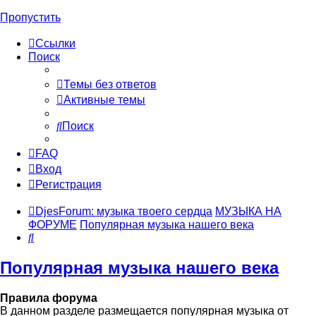
Пропустить
Ссылки
Поиск
Темы без ответов
Активные темы
Поиск
FAQ
Вход
Регистрация
DjesForum: музыка твоего сердца
МУЗЫКА НА
ФОРУМЕ
Популярная музыка нашего века
Поиск
Популярная музыка нашего века
Правила форума
В данном разделе размещается популярная музыка от