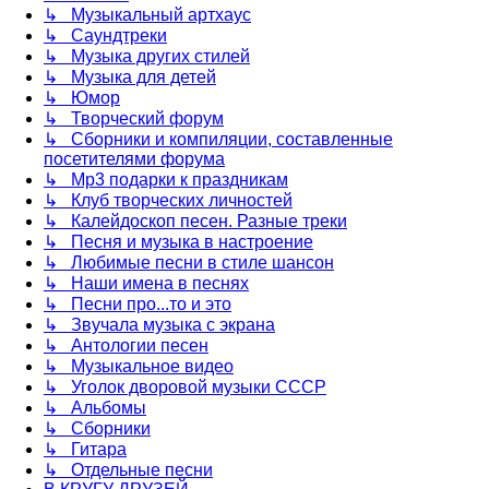
↳ Музыкальный артхаус
↳ Саундтреки
↳ Музыка других стилей
↳ Музыка для детей
↳ Юмор
↳ Творческий форум
↳ Сборники и компиляции, составленные
посетителями форума
↳ Mp3 подарки к праздникам
↳ Клуб творческих личностей
↳ Калейдоскоп песен. Разные треки
↳ Песня и музыка в настроение
↳ Любимые песни в стиле шансон
↳ Наши имена в песнях
↳ Песни про...то и это
↳ Звучала музыка с экрана
↳ Антологии песен
↳ Музыкальное видео
↳ Уголок дворовой музыки СССР
↳ Альбомы
↳ Сборники
↳ Гитара
↳ Отдельные песни