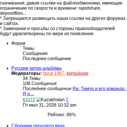
скачивания, давая ссылки на файлообменники, имеющие
ограничение по скорости и времени: rapidshare,
depositfiles...
* Запрещается размещать наши ссылки на других форумах
и сайтах.
* Замечания и просьбы со стороны правообладателей
будут удовлетворены по мере их появления.
Форум
Темы
Сообщения
Последнее сообщение
Русские ретро-альбомы
Модераторы:
fanat 1987
,
konsulussr
34
Темы
108
Сообщения
Последнее сообщение
Re: Тимур и его команда -
Я н…
Перейти
tt1072
к
Пт июл 31, 2026 10:32 am
последнему
сообщению
Рейтинг: 86%
Сборники прошлого века