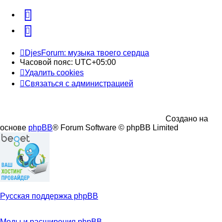
vk
Telegram
DjesForum: музыка твоего сердца
Часовой пояс:
UTC+05:00
Удалить cookies
Связаться с администрацией
Создано на
основе
phpBB
® Forum Software © phpBB Limited
Русская поддержка phpBB
Моды и расширения phpBB