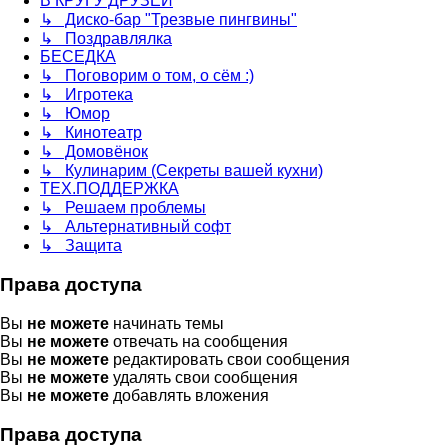
В КРУГУ ДРУЗЕЙ
↳ Диско-бар "Трезвые пингвины"
↳ Поздравлялка
БЕСЕДКА
↳ Поговорим о том, о сём :)
↳ Игротека
↳ Юмор
↳ Кинотеатр
↳ Домовёнок
↳ Кулинарим (Секреты вашей кухни)
ТЕХ.ПОДДЕРЖКА
↳ Решаем проблемы
↳ Альтернативный софт
↳ Защита
Права доступа
Вы
не можете
начинать темы
Вы
не можете
отвечать на сообщения
Вы
не можете
редактировать свои сообщения
Вы
не можете
удалять свои сообщения
Вы
не можете
добавлять вложения
Права доступа