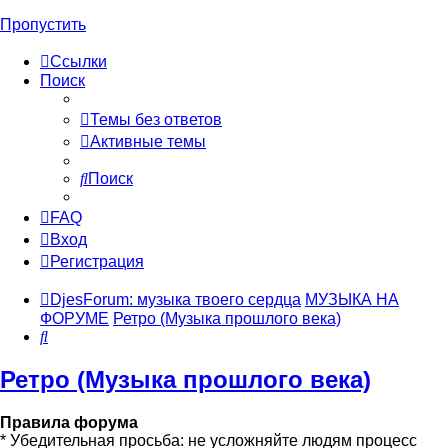
Пропустить
Ссылки
Поиск
Темы без ответов
Активные темы
Поиск
FAQ
Вход
Регистрация
DjesForum: музыка твоего сердца
МУЗЫКА НА
ФОРУМЕ
Ретро (Музыка прошлого века)
Поиск
Ретро (Музыка прошлого века)
Правила форума
* Убедительная просьба: не усложняйте людям процесс