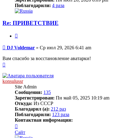
Поблагодарили:
4 раза
Re: ПРИВЕТСТВИЕ
Цитата
Сообщение
DJ Voldemar
»
Ср июл 29, 2026 6:41 am
Вам спасибо за восстановление аватарки!
Вернуться
к
началу
konsulussr
Site Admin
Сообщения:
135
Зарегистрирован:
Пн май 05, 2025 10:19 am
Откуда:
Из СССР
Благодарил (а):
212 раз
Поблагодарили:
123 раза
Контактная информация:
Контактная
информация
Сайт
пользователя