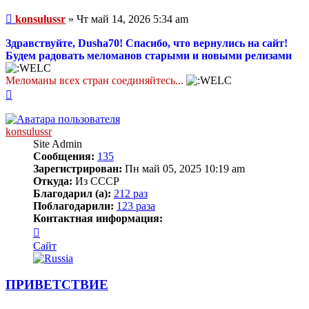
Сообщение
konsulussr
»
Чт май 14, 2026 5:34 am
Здравствуйте, Dusha70! Спасибо, что вернулись на сайт!
Будем радовать меломанов старыми и новыми релизами
Меломаны всех стран соединяйтесь...
Вернуться
к
началу
konsulussr
Site Admin
Сообщения:
135
Зарегистрирован:
Пн май 05, 2025 10:19 am
Откуда:
Из СССР
Благодарил (а):
212 раз
Поблагодарили:
123 раза
Контактная информация:
Контактная
информация
Сайт
пользователя
konsulussr
ПРИВЕТСТВИЕ