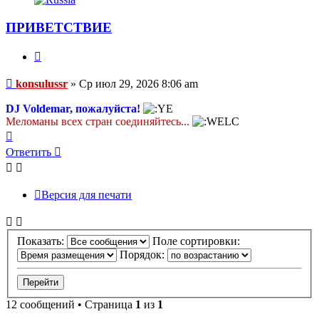
konsulussr
ПРИВЕТСТВИЕ
Цитата
Сообщение
konsulussr
»
Ср июл 29, 2026 8:06 am
DJ Voldemar, пожалуйста!
Меломаны всех стран соединяйтесь...
Вернуться
к
Ответить
началу
Версия для печати
Показать:
Поле сортировки:
Порядок:
12 сообщений • Страница
1
из
1