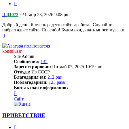
Цитата
Сообщение
tt1072
»
Чт апр 23, 2026 9:08 pm
Добрый день. Я очень рад что сайт заработал.Случайно
набрал адрес сайта. Спасибо! Будем скидывать много музыки.
Вернуться
к
началу
konsulussr
Site Admin
Сообщения:
135
Зарегистрирован:
Пн май 05, 2025 10:19 am
Откуда:
Из СССР
Благодарил (а):
212 раз
Поблагодарили:
123 раза
Контактная информация:
Контактная
информация
Сайт
пользователя
konsulussr
ПРИВЕТСТВИЕ
Цитата