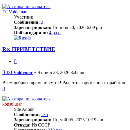
к
началу
DJ Voldemar
Участник
Сообщения:
2
Зарегистрирован:
Пн июл 20, 2026 6:09 pm
Поблагодарили:
4 раза
Re: ПРИВЕТСТВИЕ
Цитата
Сообщение
DJ Voldemar
»
Чт июл 23, 2026 8:42 am
Всем доброго времени суток! Рад, что форум снова заработал!
Вернуться
к
началу
konsulussr
Site Admin
Сообщения:
135
Зарегистрирован:
Пн май 05, 2025 10:19 am
Откуда:
Из СССР