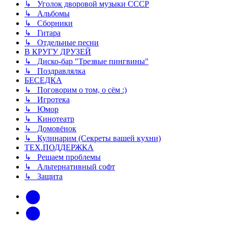
↳ Уголок дворовой музыки СССР
↳ Альбомы
↳ Сборники
↳ Гитара
↳ Отдельные песни
В КРУГУ ДРУЗЕЙ
↳ Диско-бар "Трезвые пингвины"
↳ Поздравлялка
БЕСЕДКА
↳ Поговорим о том, о сём :)
↳ Игротека
↳ Юмор
↳ Кинотеатр
↳ Домовёнок
↳ Кулинарим (Секреты вашей кухни)
ТЕХ.ПОДДЕРЖКА
↳ Решаем проблемы
↳ Альтернативный софт
↳ Защита
vk
Telegram