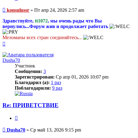
Сообщение
konsulussr
»
Пт апр 24, 2026 2:57 am
Здравствуйте,
tt1072
, мы очень рады что Вы
вернулись...Форум жив и продолжает работать
Меломаны всех стран соединяйтесь...
Вернуться
к
началу
Dusha70
Участник
Сообщения:
3
Зарегистрирован:
Ср апр 01, 2026 10:07 pm
Благодарил (а):
1 раз
Поблагодарили:
9 раз
Re: ПРИВЕТСТВИЕ
Цитата
Сообщение
Dusha70
»
Ср май 13, 2026 9:15 pm