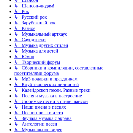
↳ Шансон
↳ Шансон-людям!
↳ Рок
↳ Русский рок
↳ Зарубежный рок
↳ Разное
↳ Музыкальный артхаус
↳ Саундтреки
↳ Музыка других стилей
↳ Музыка для детей
↳ Юмор
↳ Творческий форум
↳ Сборники и компиляции, составленные
посетителями форума
↳ Mp3 подарки к праздникам
↳ Клуб творческих личностей
↳ Калейдоскоп песен. Разные треки
↳ Песня и музыка в настроение
↳ Любимые песни в стиле шансон
↳ Наши имена в песнях
↳ Песни про...то и это
↳ Звучала музыка с экрана
↳ Антологии песен
↳ Музыкальное видео