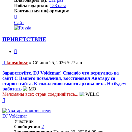
Благодарил (а):
212 раз
Поблагодарили:
123 раза
Контактная информация:
Контактная
информация
Сайт
пользователя
konsulussr
ПРИВЕТСТВИЕ
Цитата
Сообщение
konsulussr
»
Сб июл 25, 2026 5:27 am
Здравствуйте, DJ Voldemar! Спасибо что вернулись на
сайт! С Вашего позволения, восстановил Аватару со
старого сайта. К сожалению самого архива нет... Но будем
работать
Меломаны всех стран соединяйтесь...
Вернуться
к
началу
DJ Voldemar
Участник
Сообщения:
2
Зарегистрирован:
Пн июл 20, 2026 6:09 pm