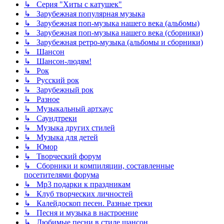
↳ Серия "Хиты с катушек"
↳ Зарубежная популярная музыка
↳ Зарубежная поп-музыка нашего века (альбомы)
↳ Зарубежная поп-музыка нашего века (сборники)
↳ Зарубежная ретро-музыка (альбомы и сборники)
↳ Шансон
↳ Шансон-людям!
↳ Рок
↳ Русский рок
↳ Зарубежный рок
↳ Разное
↳ Музыкальный артхаус
↳ Саундтреки
↳ Музыка других стилей
↳ Музыка для детей
↳ Юмор
↳ Творческий форум
↳ Сборники и компиляции, составленные
посетителями форума
↳ Mp3 подарки к праздникам
↳ Клуб творческих личностей
↳ Калейдоскоп песен. Разные треки
↳ Песня и музыка в настроение
↳ Любимые песни в стиле шансон