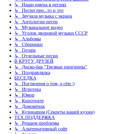
↳ Наши имена в песнях
↳ Песни про...то и это
↳ Звучала музыка с экрана
↳ Антологии песен
↳ Музыкальное видео
↳ Уголок дворовой музыки СССР
↳ Альбомы
↳ Сборники
↳ Гитара
↳ Отдельные песни
В КРУГУ ДРУЗЕЙ
↳ Диско-бар "Трезвые пингвины"
↳ Поздравлялка
БЕСЕДКА
↳ Поговорим о том, о сём :)
↳ Игротека
↳ Юмор
↳ Кинотеатр
↳ Домовёнок
↳ Кулинарим (Секреты вашей кухни)
ТЕХ.ПОДДЕРЖКА
↳ Решаем проблемы
↳ Альтернативный софт