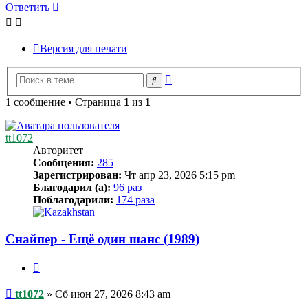
Ответить
Версия для печати
Расширенный
Поиск
поиск
1 сообщение • Страница
1
из
1
tt1072
Авторитет
Сообщения:
285
Зарегистрирован:
Чт апр 23, 2026 5:15 pm
Благодарил (а):
96 раз
Поблагодарили:
174 раза
Снайпер - Ещё один шанс (1989)
Цитата
Сообщение
tt1072
»
Сб июн 27, 2026 8:43 am