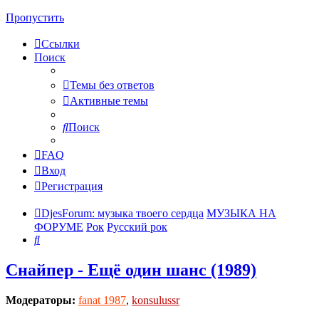
Пропустить
Ссылки
Поиск
Темы без ответов
Активные темы
Поиск
FAQ
Вход
Регистрация
DjesForum: музыка твоего сердца
МУЗЫКА НА
ФОРУМЕ
Рок
Русский рок
Поиск
Снайпер - Ещё один шанс (1989)
Модераторы:
fanat 1987
,
konsulussr