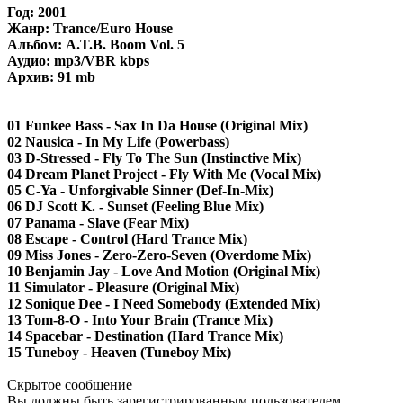
Год: 2001
Жанр: Trance/Euro House
Альбом: A.T.B. Boom Vol. 5
Аудио: mp3/VBR kbps
Архив: 91 mb
01 Funkee Bass - Sax In Da House (Original Mix)
02 Nausica - In My Life (Powerbass)
03 D-Stressed - Fly To The Sun (Instinctive Mix)
04 Dream Planet Project - Fly With Me (Vocal Mix)
05 C-Ya - Unforgivable Sinner (Def-In-Mix)
06 DJ Scott K. - Sunset (Feeling Blue Mix)
07 Panama - Slave (Fear Mix)
08 Escape - Control (Hard Trance Mix)
09 Miss Jones - Zero-Zero-Seven (Overdome Mix)
10 Benjamin Jay - Love And Motion (Original Mix)
11 Simulator - Pleasure (Original Mix)
12 Sonique Dee - I Need Somebody (Extended Mix)
13 Tom-8-O - Into Your Brain (Trance Mix)
14 Spacebar - Destination (Hard Trance Mix)
15 Tuneboy - Heaven (Tuneboy Mix)
Скрытое сообщение
Вы должны быть зарегистрированным пользователем