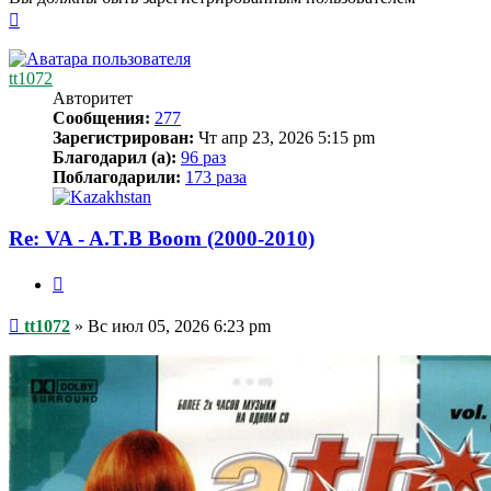
Вернуться
к
началу
tt1072
Авторитет
Сообщения:
277
Зарегистрирован:
Чт апр 23, 2026 5:15 pm
Благодарил (а):
96 раз
Поблагодарили:
173 раза
Re: VA - A.T.B Boom (2000-2010)
Цитата
Сообщение
tt1072
»
Вс июл 05, 2026 6:23 pm