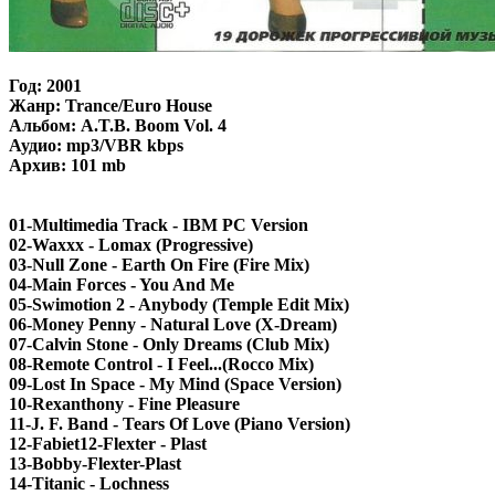
Год: 2001
Жанр: Trance/Euro House
Альбом: A.T.B. Boom Vol. 4
Аудио: mp3/VBR kbps
Архив: 101 mb
01-Multimedia Track - IBM PC Version
02-Waxxx - Lomax (Progressive)
03-Null Zone - Earth On Fire (Fire Mix)
04-Main Forces - You And Me
05-Swimotion 2 - Anybody (Temple Edit Mix)
06-Money Penny - Natural Love (X-Dream)
07-Calvin Stone - Only Dreams (Club Mix)
08-Remote Control - I Feel...(Rocco Mix)
09-Lost In Space - My Mind (Space Version)
10-Rexanthony - Fine Pleasure
11-J. F. Band - Tears Of Love (Piano Version)
12-Fabiet12-Flexter - Plast
13-Bobby-Flexter-Plast
14-Titanic - Lochness