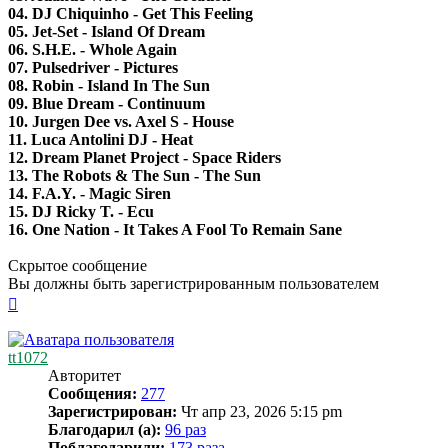
04. DJ Chiquinho - Get This Feeling
05. Jet-Set - Island Of Dream
06. S.H.E. - Whole Again
07. Pulsedriver - Pictures
08. Robin - Island In The Sun
09. Blue Dream - Continuum
10. Jurgen Dee vs. Axel S - House
11. Luca Antolini DJ - Heat
12. Dream Planet Project - Space Riders
13. The Robots & The Sun - The Sun
14. F.A.Y. - Magic Siren
15. DJ Ricky T. - Ecu
16. One Nation - It Takes A Fool To Remain Sane
Скрытое сообщение
Вы должны быть зарегистрированным пользователем
Вернуться
к
началу
tt1072
Авторитет
Сообщения:
277
Зарегистрирован:
Чт апр 23, 2026 5:15 pm
Благодарил (а):
96 раз
Поблагодарили:
173 раза