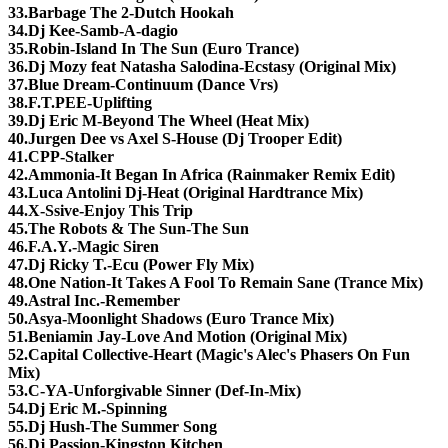
33.Barbage The 2-Dutch Hookah
34.Dj Kee-Samb-A-dagio
35.Robin-Island In The Sun (Euro Trance)
36.Dj Mozy feat Natasha Salodina-Ecstasy (Original Mix)
37.Blue Dream-Continuum (Dance Vrs)
38.F.T.PEE-Uplifting
39.Dj Eric M-Beyond The Wheel (Heat Mix)
40.Jurgen Dee vs Axel S-House (Dj Trooper Edit)
41.CPP-Stalker
42.Ammonia-It Began In Africa (Rainmaker Remix Edit)
43.Luca Antolini Dj-Heat (Original Hardtrance Mix)
44.X-Ssive-Enjoy This Trip
45.The Robots & The Sun-The Sun
46.F.A.Y.-Magic Siren
47.Dj Ricky T.-Ecu (Power Fly Mix)
48.One Nation-It Takes A Fool To Remain Sane (Trance Mix)
49.Astral Inc.-Remember
50.Asya-Moonlight Shadows (Euro Trance Mix)
51.Beniamin Jay-Love And Motion (Original Mix)
52.Capital Collective-Heart (Magic's Alec's Phasers On Fun
Mix)
53.C-YA-Unforgivable Sinner (Def-In-Mix)
54.Dj Eric M.-Spinning
55.Dj Hush-The Summer Song
56.Dj Passion-Kingston Kitchen