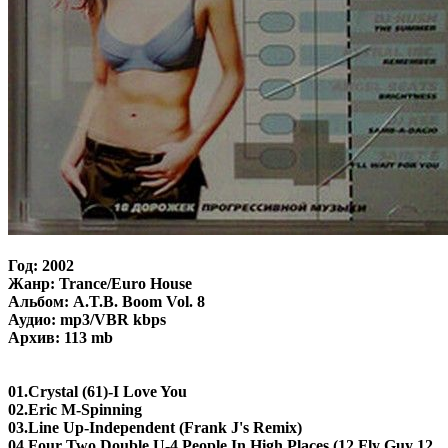
Год: 2002
Жанр: Trance/Euro House
Альбом: A.T.B. Boom Vol. 8
Аудио: mp3/VBR kbps
Архив: 113 mb
01.Crystal (61)-I Love You
02.Eric M-Spinning
03.Line Up-Independent (Frank J's Remix)
04.Four Two Double U-4 People In High Places (12 Fly Guy 12