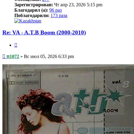
Зарегистрирован:
Чт апр 23, 2026 5:15 pm
Благодарил (а):
96 раз
Поблагодарили:
173 раза
Re: VA - A.T.B Boom (2000-2010)
Цитата
Сообщение
tt1072
»
Вс июл 05, 2026 6:33 pm