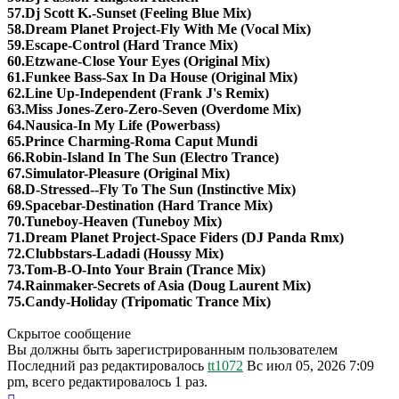
57.Dj Scott K.-Sunset (Feeling Blue Mix)
58.Dream Planet Project-Fly With Me (Vocal Mix)
59.Escape-Control (Hard Trance Mix)
60.Etzwane-Close Your Eyes (Original Mix)
61.Funkee Bass-Sax In Da House (Original Mix)
62.Line Up-Independent (Frank J's Remix)
63.Miss Jones-Zero-Zero-Seven (Overdome Mix)
64.Nausica-In My Life (Powerbass)
65.Prince Charming-Roma Caput Mundi
66.Robin-Island In The Sun (Electro Trance)
67.Simulator-Pleasure (Original Mix)
68.D-Stressed--Fly To The Sun (Instinctive Mix)
69.Spacebar-Destination (Hard Trance Mix)
70.Tuneboy-Heaven (Tuneboy Mix)
71.Dream Planet Project-Space Fiders (DJ Panda Rmx)
72.Clubbstars-Ladadi (Houssy Mix)
73.Tom-B-O-Into Your Brain (Trance Mix)
74.Rainmaker-Secrets of Asia (Doug Laurent Mix)
75.Candy-Holiday (Tripomatic Trance Mix)
Скрытое сообщение
Вы должны быть зарегистрированным пользователем
Последний раз редактировалось
tt1072
Вс июл 05, 2026 7:09
pm, всего редактировалось 1 раз.
Вернуться