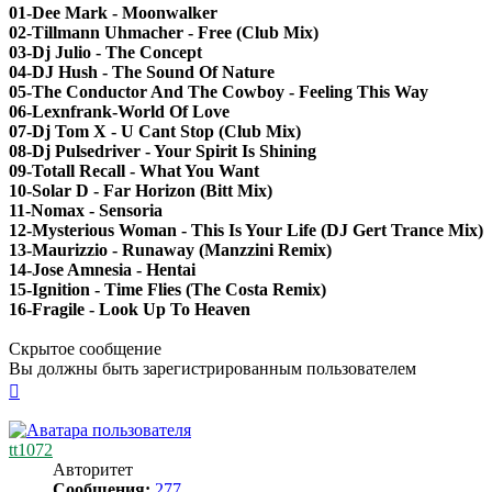
01-Dee Mark - Moonwalker
02-Tillmann Uhmacher - Free (Club Mix)
03-Dj Julio - The Concept
04-DJ Hush - The Sound Of Nature
05-The Conductor And The Cowboy - Feeling This Way
06-Lexnfrank-World Of Love
07-Dj Tom X - U Cant Stop (Club Mix)
08-Dj Pulsedriver - Your Spirit Is Shining
09-Totall Recall - What You Want
10-Solar D - Far Horizon (Bitt Mix)
11-Nomax - Sensoria
12-Mysterious Woman - This Is Your Life (DJ Gert Trance Mix)
13-Maurizzio - Runaway (Manzzini Remix)
14-Jose Amnesia - Hentai
15-Ignition - Time Flies (The Costa Remix)
16-Fragile - Look Up To Heaven
Скрытое сообщение
Вы должны быть зарегистрированным пользователем
Вернуться
к
началу
tt1072
Авторитет
Сообщения:
277