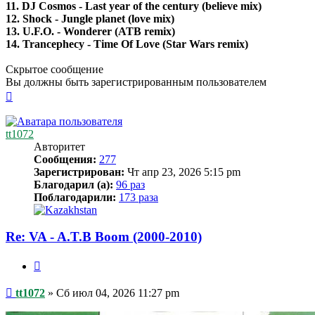
11. DJ Cosmos - Last year of the century (believe mix)
12. Shock - Jungle planet (love mix)
13. U.F.O. - Wonderer (ATB remix)
14. Trancephecy - Time Of Love (Star Wars remix)
Скрытое сообщение
Вы должны быть зарегистрированным пользователем
Вернуться
к
началу
tt1072
Авторитет
Сообщения:
277
Зарегистрирован:
Чт апр 23, 2026 5:15 pm
Благодарил (а):
96 раз
Поблагодарили:
173 раза
Re: VA - A.T.B Boom (2000-2010)
Цитата
Сообщение
tt1072
»
Сб июл 04, 2026 11:27 pm