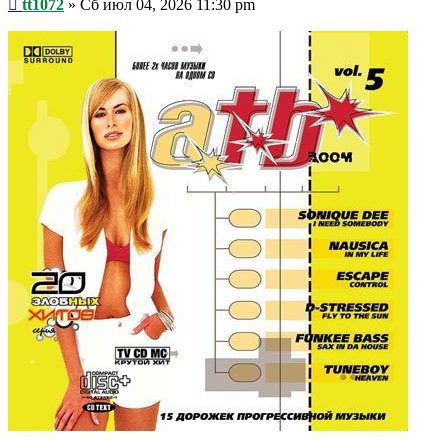
Сообщение
tt1072
»
Сб июл 04, 2026 11:30 pm