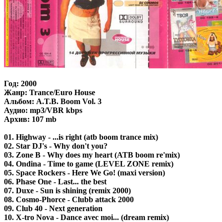
Год: 2000
Жанр: Trance/Euro House
Альбом: A.T.B. Boom Vol. 3
Аудио: mp3/VBR kbps
Архив: 107 mb
01. Highway - ...is right (atb boom trance mix)
02. Star DJ's - Why don't you?
03. Zone B - Why does my heart (ATB boom re'mix)
04. Ondina - Time to game (LEVEL ZONE remix)
05. Space Rockers - Here We Go! (maxi version)
06. Phase One - Last... the best
07. Duxe - Sun is shining (remix 2000)
08. Cosmo-Phorce - Clubb attack 2000
09. Club 40 - Next generation
10. X-tro Nova - Dance avec moi... (dream remix)