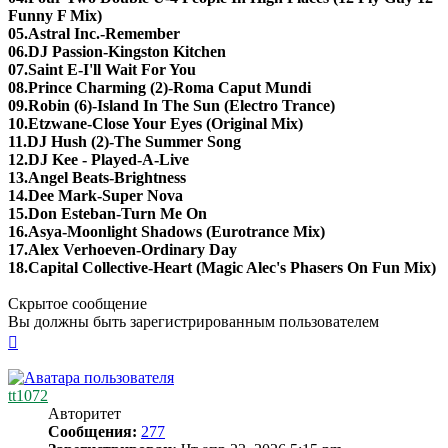
Funny F Mix)
05.Astral Inc.-Remember
06.DJ Passion-Kingston Kitchen
07.Saint E-I'll Wait For You
08.Prince Charming (2)-Roma Caput Mundi
09.Robin (6)-Island In The Sun (Electro Trance)
10.Etzwane-Close Your Eyes (Original Mix)
11.DJ Hush (2)-The Summer Song
12.DJ Kee - Played-A-Live
13.Angel Beats-Brightness
14.Dee Mark-Super Nova
15.Don Esteban-Turn Me On
16.Asya-Moonlight Shadows (Eurotrance Mix)
17.Alex Verhoeven-Ordinary Day
18.Capital Collective-Heart (Magic Alec's Phasers On Fun Mix)
Скрытое сообщение
Вы должны быть зарегистрированным пользователем
Вернуться
к
началу
tt1072
Авторитет
Сообщения:
277