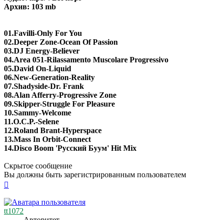
Архив: 103 mb
01.Favilli-Only For You
02.Deeper Zone-Ocean Of Passion
03.DJ Energy-Believer
04.Area 051-Rilassamento Muscolare Progressivo
05.David On-Liquid
06.New-Generation-Reality
07.Shadyside-Dr. Frank
08.Alan Afferry-Progressive Zone
09.Skipper-Struggle For Pleasure
10.Sammy-Welcome
11.O.C.P.-Selene
12.Roland Brant-Hyperspace
13.Mass In Orbit-Connect
14.Disco Boom 'Русский Буум' Hit Mix
Скрытое сообщение
Вы должны быть зарегистрированным пользователем
Вернуться
к
началу
tt1072
Авторитет