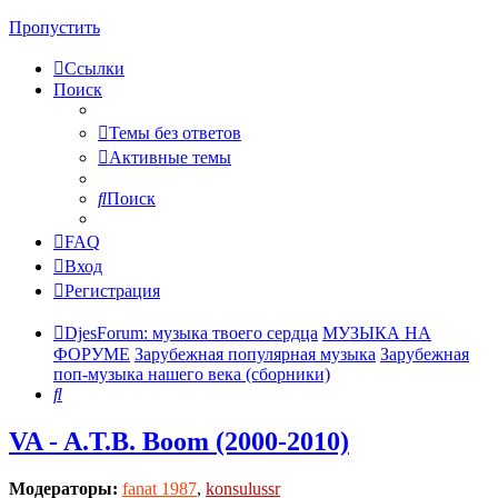
Пропустить
Ссылки
Поиск
Темы без ответов
Активные темы
Поиск
FAQ
Вход
Регистрация
DjesForum: музыка твоего сердца
МУЗЫКА НА
ФОРУМЕ
Зарубежная популярная музыка
Зарубежная
поп-музыка нашего века (сборники)
Поиск
VA - A.T.B. Boom (2000-2010)
Модераторы:
fanat 1987
,
konsulussr