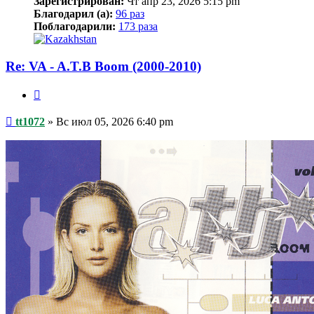
Зарегистрирован:
Чт апр 23, 2026 5:15 pm
Благодарил (а):
96 раз
Поблагодарили:
173 раза
Re: VA - A.T.B Boom (2000-2010)
Цитата
Сообщение
tt1072
»
Вс июл 05, 2026 6:40 pm