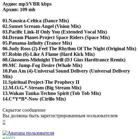
Аудио: mp3/VBR kbps
Архив: 109 mb
01.Nausica-Celtica (Dance Mix)
02.Sunset Scream-Angel (Vision Mix)
03.Pacific Link-If Only You (Extended Vocal Mix)
04.Dream Planet-Project Space Riders (Space Mix)
05.Panama-Infinity (Trance Mix)
06.Judy Ross (2)-Feel The Rhythm Of The Night (Original Mix)
07.Robin (6)-Like A Flame (Hard Kick Mix)
08.Glassmen-Midnight Thrill (DJ Gius Hardtrance Remix)
09.MC Jump-Fog Desire (Whale Mix)
10.Pan Am (4)-Universal Sound Delivery (Universal Delivery
Mix)
11.Spiritual Project-The Prophecy II
12.M.O.G.*-Stream (Big Stream Mix)
13.Wakan Tanka-Techno Spirit (Tob Tob Mix)
14.C*Y*B*-Now (Cirillo Mix)
Скрытое сообщение
Вы должны быть зарегистрированным пользователем
Вернуться
к
началу
tt1072