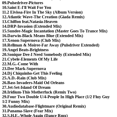
09.Pulsedriver-Pictures
10.Saint E-I'll Wait For You
11.2 Eivissa-Fire In The Sky (Album Version)
12.Atlantic Wave-The Creation (Giada Remix)
13.Chiffon feat.Natasia-Heaven
14.DRP-Invasion (Extended Mix)
15.Sundee-Magic Incantation (Master Goes To Trance Mix)
16.Darwin-Black Means Blue (Extended Mix)
17.Xenon-Supernova (Club Mix)
18.Rellman & Moiree-Far Away (Pulsdriver Extended)
19.Angel Beats-Brightness
20.Sonique Dee-I Need Somebody (Extended Mix)
21.Cybele-Elements Of My Life
22.M.G.-Come With
23.Dee Mark-Supernova
24.Dj Chiquinho-Get This Feeling
25.A.D.-Rain (Club Mix)
26.Bass Invaders-Maid Od Orleans
27.Jet-Set-Island Of Dream
28.Iridium-This Motherfuck (Remix Two)
29.Four Two Double U/4-People In High Place (1/2 Fluy Guy
1/2 Funny Mix)
30.Audiodatabase-Flightmare (Original Remix)
31.Panama-Slave (Fear Mix)
32.S.H.E.-Whole Again (Dance Rmx)