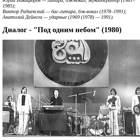
Юрий Никифоров — гитара, бэк-вокал, звукооператор (1981–
1985);
Виктор Радиевский — бас-гитара, бэк-вокал (1978–1991);
Анатолий Дейнега — ударные (1969 (1978) — 1991).
Диалог - "Под одним небом" (1980)