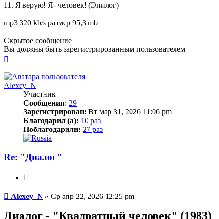
11. Я верую! Я- человек! (Эпилог)
mp3 320 kb/s размер 95,3 mb
Скрытое сообщение
Вы должны быть зарегистрированным пользователем
Вернуться
к
началу
Alexey_N
Участник
Сообщения:
29
Зарегистрирован:
Вт мар 31, 2026 11:06 pm
Благодарил (а):
10 раз
Поблагодарили:
27 раз
Re: "Диалог"
Цитата
Сообщение
Alexey_N
»
Ср апр 22, 2026 12:25 pm
Диалог - "Квадратный человек" (1983)