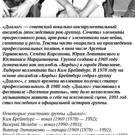
«Диалог» — советский вокально-инструментальный
ансамбль (впоследствии рок-группа). Сочетал элементы
прогрессивного рока, арт-рока с элементами нью-вейва,
синтпопа и регги. Тексты часто опирались на произведения
профессиональных поэтов, в том числе Арсения
Тарковского, Семёна Кирсанова, Юрия Левитанского и
Юстинаса Марцинкевича. Группа создана в 1969 году
(изначально как ансамбль «Корды») в городе Николаеве.
Лидером коллектива был Ким Брейтбург. В 1978 году на
основе ансамбля «Корды» Брейтбург собрал группу
«Диалог», с этого времени коллектив получил статус
профессионального. В 1980 году «Диалог» участвовал в
фестивале «Весенние ритмы», что дало возможность
музыкантам заявить о себе на всесоюзной сцене. 1991 год
стал последним в официальной истории группы.
Некоторые участники группы «Диалог»:
Ким Брейтбург — вокал (1969 (1978) — 1992);
Валерий Меладзе — вокал (1990–1993);
Виктор Литвиненко — гитара (1969 (1978) — 1992);