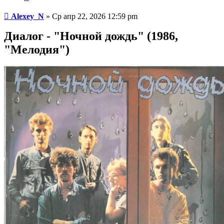
Сообщение
Alexey_N
»
Ср апр 22, 2026 12:59 pm
Диалог - "Ночной дождь" (1986,
"Мелодия")