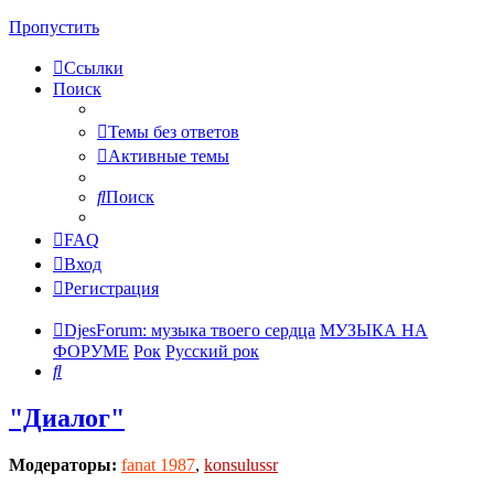
Пропустить
Ссылки
Поиск
Темы без ответов
Активные темы
Поиск
FAQ
Вход
Регистрация
DjesForum: музыка твоего сердца
МУЗЫКА НА
ФОРУМЕ
Рок
Русский рок
Поиск
"Диалог"
Модераторы:
fanat 1987
,
konsulussr