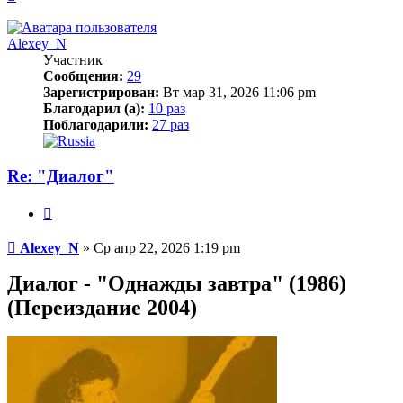
к
началу
Alexey_N
Участник
Сообщения:
29
Зарегистрирован:
Вт мар 31, 2026 11:06 pm
Благодарил (а):
10 раз
Поблагодарили:
27 раз
Re: "Диалог"
Цитата
Сообщение
Alexey_N
»
Ср апр 22, 2026 1:19 pm
Диалог - "Однажды завтра" (1986)
(Переиздание 2004)