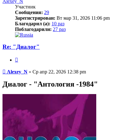
Alexey_N
Участник
Сообщения:
29
Зарегистрирован:
Вт мар 31, 2026 11:06 pm
Благодарил (а):
10 раз
Поблагодарили:
27 раз
Re: "Диалог"
Цитата
Сообщение
Alexey_N
»
Ср апр 22, 2026 12:38 pm
Диалог - "Антология -1984"