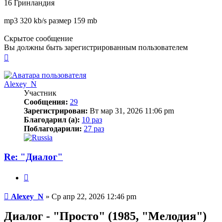
16 Гринландия
mp3 320 kb/s размер 159 mb
Скрытое сообщение
Вы должны быть зарегистрированным пользователем
Вернуться
к
началу
Alexey_N
Участник
Сообщения:
29
Зарегистрирован:
Вт мар 31, 2026 11:06 pm
Благодарил (а):
10 раз
Поблагодарили:
27 раз
Re: "Диалог"
Цитата
Сообщение
Alexey_N
»
Ср апр 22, 2026 12:46 pm
Диалог - "Просто" (1985, "Мелодия")