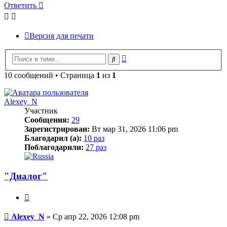
Ответить
Версия для печати
Расширенный
Поиск
поиск
10 сообщений • Страница
1
из
1
Alexey_N
Участник
Сообщения:
29
Зарегистрирован:
Вт мар 31, 2026 11:06 pm
Благодарил (а):
10 раз
Поблагодарили:
27 раз
"Диалог"
Цитата
Сообщение
Alexey_N
»
Ср апр 22, 2026 12:08 pm