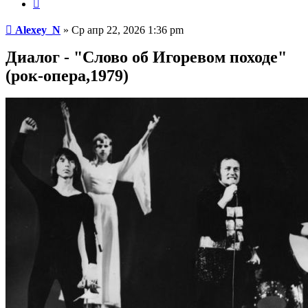
Цитата
Сообщение
Alexey_N
»
Ср апр 22, 2026 1:36 pm
Диалог - "Слово об Игоревом походе"
(рок-опера,1979)