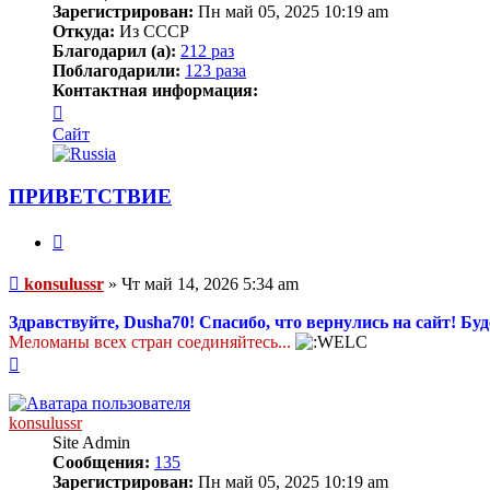
Зарегистрирован:
Пн май 05, 2025 10:19 am
Откуда:
Из СССР
Благодарил (а):
212 раз
Поблагодарили:
123 раза
Контактная информация:
Контактная
информация
Сайт
пользователя
konsulussr
ПРИВЕТСТВИЕ
Цитата
Сообщение
konsulussr
»
Чт май 14, 2026 5:34 am
Здравствуйте, Dusha70! Спасибо, что вернулись на сайт! 
Меломаны всех стран соединяйтесь...
Вернуться
к
началу
konsulussr
Site Admin
Сообщения:
135
Зарегистрирован:
Пн май 05, 2025 10:19 am