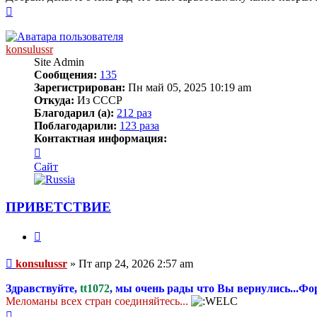
Вернуться
к
началу
konsulussr
Site Admin
Сообщения:
135
Зарегистрирован:
Пн май 05, 2025 10:19 am
Откуда:
Из СССР
Благодарил (а):
212 раз
Поблагодарили:
123 раза
Контактная информация:
Контактная
информация
Сайт
пользователя
konsulussr
ПРИВЕТСТВИЕ
Цитата
Сообщение
konsulussr
»
Пт апр 24, 2026 2:57 am
Здравствуйте,
tt1072
, мы очень рады что Вы вернулись...Ф
Меломаны всех стран соединяйтесь...
Вернуться