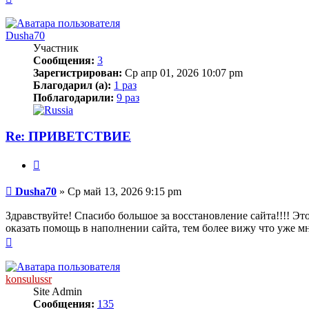
к
началу
Dusha70
Участник
Сообщения:
3
Зарегистрирован:
Ср апр 01, 2026 10:07 pm
Благодарил (а):
1 раз
Поблагодарили:
9 раз
Re: ПРИВЕТСТВИЕ
Цитата
Сообщение
Dusha70
»
Ср май 13, 2026 9:15 pm
Здравствуйте! Спасибо большое за восстановление сайта!!!! Это
оказать помощь в наполнении сайта, тем более вижу что уже м
Вернуться
к
началу
konsulussr
Site Admin
Сообщения:
135