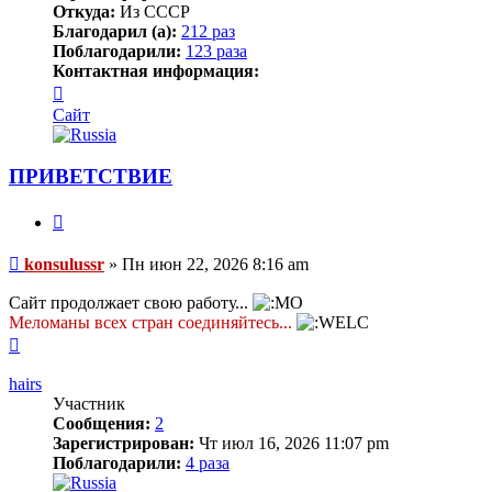
Откуда:
Из СССР
Благодарил (а):
212 раз
Поблагодарили:
123 раза
Контактная информация:
Контактная
информация
Сайт
пользователя
konsulussr
ПРИВЕТСТВИЕ
Цитата
Сообщение
konsulussr
»
Пн июн 22, 2026 8:16 am
Сайт продолжает свою работу...
Меломаны всех стран соединяйтесь...
Вернуться
к
началу
hairs
Участник
Сообщения:
2
Зарегистрирован:
Чт июл 16, 2026 11:07 pm
Поблагодарили:
4 раза