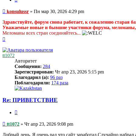
Сообщение
konsulussr
»
Пн мар 30, 2026 4:29 pm
Здравствуйте, форум снова работает, к сожалению старая баз
Уважаемые новые и бывшие участники форума, меломаны, 
Меломаны всех стран соединяйтесь...
Вернуться
к
началу
tt1072
Авторитет
Сообщения:
284
Зарегистрирован:
Чт апр 23, 2026 5:15 pm
Благодарил (а):
96 раз
Поблагодарили:
174 раза
Re: ПРИВЕТСТВИЕ
Цитата
Сообщение
tt1072
»
Чт апр 23, 2026 9:08 pm
Добрый день. Я очень рад что сайт заработал.Случайно набрал 